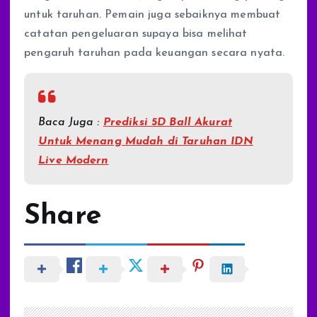
untuk taruhan. Pemain juga sebaiknya membuat
catatan pengeluaran supaya bisa melihat
pengaruh taruhan pada keuangan secara nyata.
Baca Juga :
Prediksi 5D Ball Akurat
Untuk Menang Mudah di Taruhan IDN
Live Modern
Share