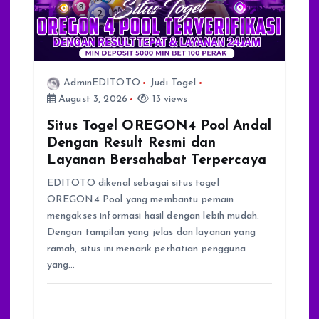
AdminEDITOTO
Judi Togel
August 3, 2026
13 views
Situs Togel OREGON4 Pool Andal
Dengan Result Resmi dan
Layanan Bersahabat Terpercaya
EDITOTO dikenal sebagai situs togel
OREGON4 Pool yang membantu pemain
mengakses informasi hasil dengan lebih mudah.
Dengan tampilan yang jelas dan layanan yang
ramah, situs ini menarik perhatian pengguna
yang…