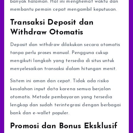
banyak halaman. Hal ini menghemat waktu dan
membantu pemain cepat mengambil keputusan.
Transaksi Deposit dan
Withdraw Otomatis
Deposit dan withdraw dilakukan secara otomatis
tanpa perlu proses manual. Pengguna cukup
mengikuti langkah yang tersedia di situs untuk
menyelesaikan transaksi dalam hitungan menit.
Sistem ini aman dan cepat. Tidak ada risiko
kesalahan input data karena semua berjalan
otomatis. Metode pembayaran yang tersedia
lengkap dan sudah terintegrasi dengan berbagai
bank dan e-wallet populer.
Promosi dan Bonus Eksklusif