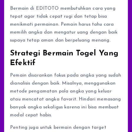
Bermain di EDITOTO membutuhkan cara yang
tepat agar tidak cepat rugi dan tetap bisa
menikmati permainan. Pemain harus tahu cara
memilih angka dan mengatur uang dengan baik
supaya tetap aman dan berpeluang menang.
Strategi Bermain Togel Yang
Efektif
Pemain disarankan fokus pada angka yang sudah
dianalisis dengan baik. Misalnya, menggunakan
metode pengamatan pola angka yang keluar
atau mencatat angka favorit. Hindari memasang
banyak angka sekaligus karena ini bisa membuat
modal cepat habis.
Penting juga untuk bermain dengan target