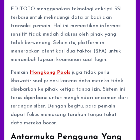
EDITOTO menggunakan teknologi enkripsi SSL
terbaru untuk melindungi data pribadi dan
transaksi pemain. Hal ini memastikan informasi
sensitif tidak mudah diakses oleh pihak yang
tidak berwenang. Selain itu, platform ini
menerapkan otentikasi dua faktor (2FA) untuk
menambah lapisan keamanan saat login.
Pemain
Hongkong Pools
juga tidak perlu
khawatir soal privasi karena data mereka tidak
disebarkan ke pihak ketiga tanpa izin. Sistem ini
terus diperbarui untuk menghindari ancaman dari
serangan siber. Dengan begitu, para pemain
dapat fokus memasang taruhan tanpa takut
data mereka bocor.
Antarmuka Pengguna Yang