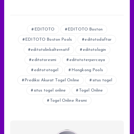
EDITOTO
EDITOTO Boston
EDITOTO Boston Pools
editotodaftar
editotolinkalternatif
editotologin
editotoresmi
editototerpercaya
editototogel
Hongkong Pools
Prediksi Akurat Togel Online
situs togel
situs togel online
Togel Online
Togel Online Resmi