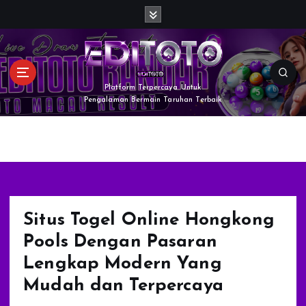
S
k
i
p
t
o
Platform Terpercaya Untuk
Pengalaman Bermain Taruhan Terbaik
c
o
n
t
e
n
t
Situs Togel Online Hongkong
Pools Dengan Pasaran
Lengkap Modern Yang
Mudah dan Terpercaya