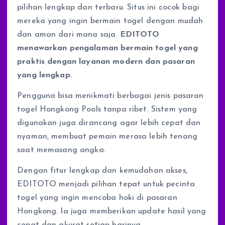
pilihan lengkap dan terbaru. Situs ini cocok bagi
mereka yang ingin bermain togel dengan mudah
dan aman dari mana saja.
EDITOTO
menawarkan pengalaman bermain togel yang
praktis dengan layanan modern dan pasaran
yang lengkap.
Pengguna bisa menikmati berbagai jenis pasaran
togel Hongkong Pools tanpa ribet. Sistem yang
digunakan juga dirancang agar lebih cepat dan
nyaman, membuat pemain merasa lebih tenang
saat memasang angka.
Dengan fitur lengkap dan kemudahan akses,
EDITOTO menjadi pilihan tepat untuk pecinta
togel yang ingin mencoba hoki di pasaran
Hongkong. Ia juga memberikan update hasil yang