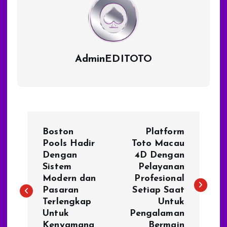
AdminEDITOTO
P
Boston
Platform
o
Pools Hadir
Toto Macau
Dengan
4D Dengan
Sistem
Pelayanan
s
Modern dan
Profesional
Pasaran
Setiap Saat
t
Terlengkap
Untuk
Untuk
Pengalaman
n
Kenyamana
Bermain