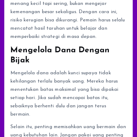
menang kecil tapi sering, bukan mengejar
kemenangan besar sekaligus. Dengan cara ini,
risiko kerugian bisa dikurangi. Pemain harus selalu
mencatat hasil taruhan untuk belajar dan
memperbaiki strategi di masa depan.
Mengelola Dana Dengan
Bijak
Mengelola dana adalah kunci supaya tidak
kehilangan terlalu banyak uang. Mereka harus
menentukan batas maksimal yang bisa dipakai
setiap hari. Jika sudah mencapai batas itu,
sebaiknya berhenti dulu dan jangan terus
bermain.
Selain itu, penting memisahkan uang bermain dan
uang kebutuhan lain. Jangan pakai uang penting