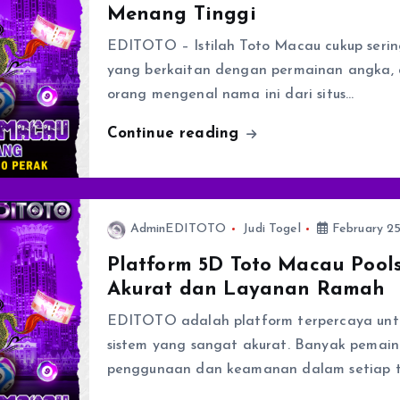
Menang Tinggi
EDITOTO – Istilah Toto Macau cukup serin
yang berkaitan dengan permainan angka, d
orang mengenal nama ini dari situs…
Continue reading
AdminEDITOTO
Judi Togel
February 25
Platform 5D Toto Macau Pool
Akurat dan Layanan Ramah
EDITOTO adalah platform terpercaya un
sistem yang sangat akurat. Banyak pema
penggunaan dan keamanan dalam setiap tr