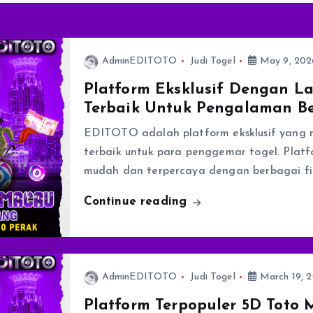
AdminEDITOTO
Judi Togel
May 9, 202
Platform Eksklusif Dengan L
Terbaik Untuk Pengalaman B
EDITOTO adalah platform eksklusif yang
terbaik untuk para penggemar togel. Plat
mudah dan terpercaya dengan berbagai f
Continue reading
AdminEDITOTO
Judi Togel
March 19, 
Platform Terpopuler 5D Toto