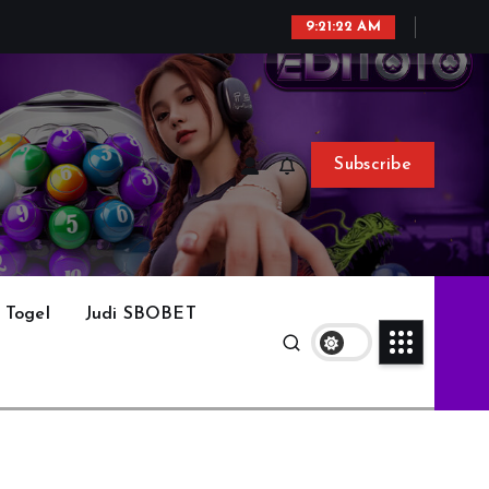
9:21:23 AM
Subscribe
i Togel
Judi SBOBET