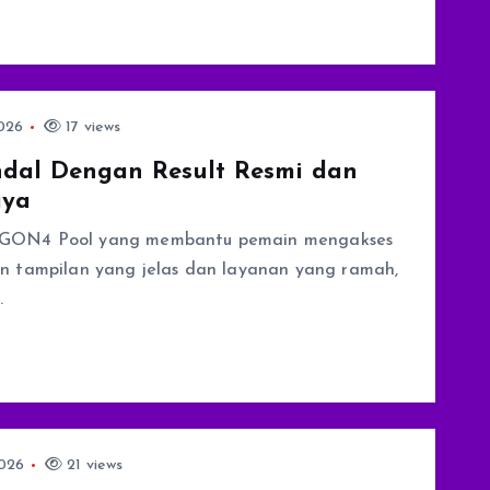
026
17 views
dal Dengan Result Resmi dan
aya
REGON4 Pool yang membantu pemain mengakses
an tampilan yang jelas dan layanan yang ramah,
…
2026
21 views