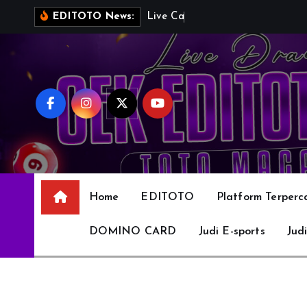
S
L
i
v
e
C
a
s
i
n
o
B
l
a
c
k
j
a
EDITOTO News:
k
i
p
t
o
c
o
n
t
e
Home
EDITOTO
Platform Terperc
n
t
DOMINO CARD
Judi E-sports
Jud