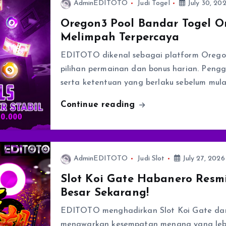
AdminEDITOTO
Judi Togel
July 30, 20
Oregon3 Pool Bandar Togel O
Melimpah Terpercaya
EDITOTO dikenal sebagai platform Orego
pilihan permainan dan bonus harian. Penggu
serta ketentuan yang berlaku sebelum mula
Continue reading
AdminEDITOTO
Judi Slot
July 27, 2026
Slot Koi Gate Habanero Resm
Besar Sekarang!
EDITOTO menghadirkan Slot Koi Gate dari
menawarkan kesempatan menang yang lebih