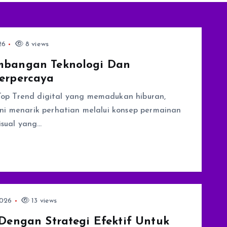
26
8 views
embangan Teknologi Dan
Terpercaya
op Trend digital yang memadukan hiburan,
ini menarik perhatian melalui konsep permainan
sual yang…
2026
13 views
 Dengan Strategi Efektif Untuk