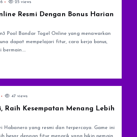
26
25 views
nline Resmi Dengan Bonus Harian
n3 Pool Bandar Togel Online yang menawarkan
na dapat mempelajari fitur, cara kerja bonus,
i bermain.…
47 views
i, Raih Kesempatan Menang Lebih
 Habanero yang resmi dan terpercaya. Game ini
 besar dengan fitur menarik yang bikin pemain