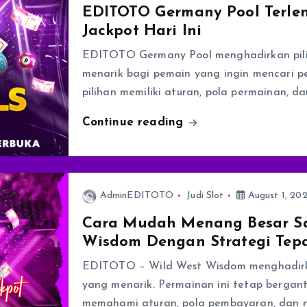
EDITOTO Germany Pool Terle
Jackpot Hari Ini
EDITOTO Germany Pool menghadirkan pil
menarik bagi pemain yang ingin mencari pe
pilihan memiliki aturan, pola permainan, d
Continue reading
AdminEDITOTO
Judi Slot
August 1, 20
Cara Mudah Menang Besar Sa
Wisdom Dengan Strategi Tep
EDITOTO – Wild West Wisdom menghadirka
yang menarik. Permainan ini tetap bergan
memahami aturan, pola pembayaran, dan n