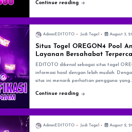
Continue reading
AdminEDITOTO
Judi Togel
August 3, 2
Situs Togel OREGON4 Pool An
Layanan Bersahabat Terperc
EDITOTO dikenal sebagai situs togel O
informasi hasil dengan lebih mudah. Deng
situs ini menarik perhatian pengguna yang
Continue reading
AdminEDITOTO
Judi Togel
August 2, 