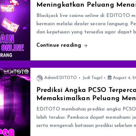
Meningkatkan Peluang Menan
Blackjack live casino online di EDITOTO
bermain melalui dealer secara langsung. Pe
dan keputusan yang tersedia agar dapat 
Continue reading
AdminEDITOTO
Judi Togel
August 4, 
Prediksi Angka PCSO Terperca
Memaksimalkan Peluang Men
EDITOTO membahas prediksi angka PCSO t
lebih terukur. Pembaca dapat memahami je
serta mengenali batasan prediksi sebelum 