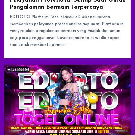
Pelayanan Profesional Setiap Saat Untuk
Pengalaman Bermain Terpercaya
EDITOTO Platform Toto Macau 4D dikenal karena
memberikan pelayanan profesional setiap saat. Platform ini
menyediakan pengalaman bermain yang mudah dan aman
bagi para penggunanya. Layanan mereka tersedia kapan
saja untuk membantu pemain…