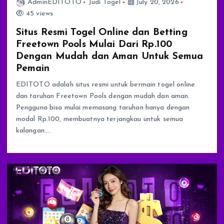
AdminEDITOTO
Judi Togel
July 20, 2026
45 views
Situs Resmi Togel Online dan Betting
Freetown Pools Mulai Dari Rp.100
Dengan Mudah dan Aman Untuk Semua
Pemain
EDITOTO adalah situs resmi untuk bermain togel online
dan taruhan Freetown Pools dengan mudah dan aman.
Pengguna bisa mulai memasang taruhan hanya dengan
modal Rp.100, membuatnya terjangkau untuk semua
kalangan.…