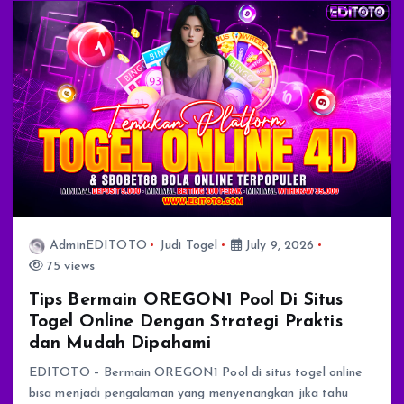
AdminEDITOTO
Judi Togel
July 9, 2026
75 views
Tips Bermain OREGON1 Pool Di Situs
Togel Online Dengan Strategi Praktis
dan Mudah Dipahami
EDITOTO – Bermain OREGON1 Pool di situs togel online
bisa menjadi pengalaman yang menyenangkan jika tahu