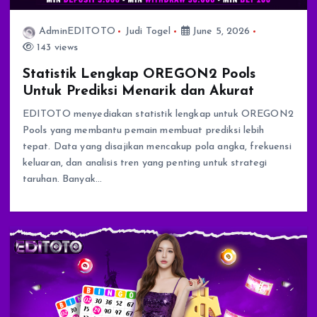
AdminEDITOTO
Judi Togel
June 5, 2026
143 views
Statistik Lengkap OREGON2 Pools
Untuk Prediksi Menarik dan Akurat
EDITOTO menyediakan statistik lengkap untuk OREGON2
Pools yang membantu pemain membuat prediksi lebih
tepat. Data yang disajikan mencakup pola angka, frekuensi
keluaran, dan analisis tren yang penting untuk strategi
taruhan. Banyak…