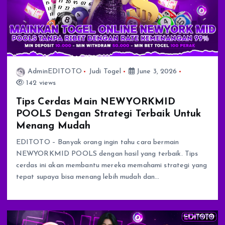
AdminEDITOTO
Judi Togel
June 3, 2026
142 views
Tips Cerdas Main NEWYORKMID
POOLS Dengan Strategi Terbaik Untuk
Menang Mudah
EDITOTO – Banyak orang ingin tahu cara bermain
NEWYORKMID POOLS dengan hasil yang terbaik. Tips
cerdas ini akan membantu mereka memahami strategi yang
tepat supaya bisa menang lebih mudah dan…