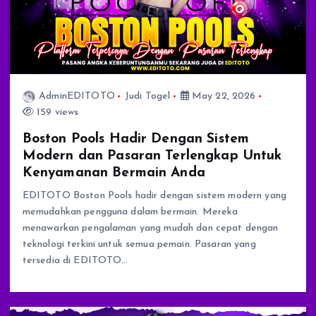
AdminEDITOTO
Judi Togel
May 22, 2026
159 views
Boston Pools Hadir Dengan Sistem
Modern dan Pasaran Terlengkap Untuk
Kenyamanan Bermain Anda
EDITOTO Boston Pools hadir dengan sistem modern yang
memudahkan pengguna dalam bermain. Mereka
menawarkan pengalaman yang mudah dan cepat dengan
teknologi terkini untuk semua pemain. Pasaran yang
tersedia di EDITOTO…