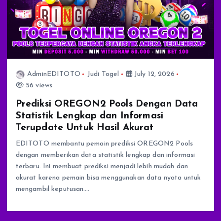
AdminEDITOTO
Judi Togel
July 12, 2026
56 views
Prediksi OREGON2 Pools Dengan Data
Statistik Lengkap dan Informasi
Terupdate Untuk Hasil Akurat
EDITOTO membantu pemain prediksi OREGON2 Pools
dengan memberikan data statistik lengkap dan informasi
terbaru. Ini membuat prediksi menjadi lebih mudah dan
akurat karena pemain bisa menggunakan data nyata untuk
mengambil keputusan.…