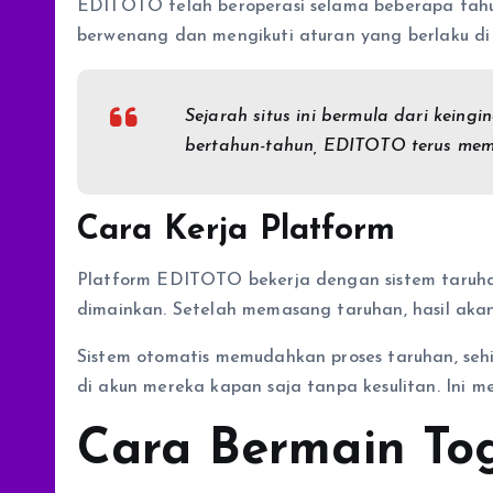
EDITOTO telah beroperasi selama beberapa tahun 
berwenang dan mengikuti aturan yang berlaku di
Sejarah situs ini bermula dari keing
bertahun-tahun, EDITOTO terus mem
Cara Kerja Platform
Platform EDITOTO bekerja dengan sistem taruhan
dimainkan. Setelah memasang taruhan, hasil akan
Sistem otomatis memudahkan proses taruhan, se
di akun mereka kapan saja tanpa kesulitan. Ini 
Cara Bermain Tog