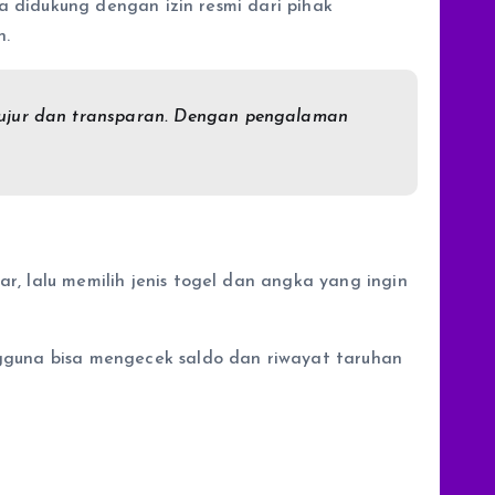
a didukung dengan izin resmi dari pihak
h.
ujur dan transparan. Dengan pengalaman
 lalu memilih jenis togel dan angka yang ingin
gguna bisa mengecek saldo dan riwayat taruhan