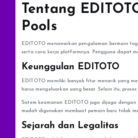
Tentang EDITOTO 
Pools
EDITOTO menawarkan pengalaman bermain togel o
serta cara kerja platformnya. Pengguna dapat m
Keunggulan EDITOTO
EDITOTO memiliki banyak fitur menarik yang memb
harus mengeluarkan uang besar. Selain itu, pros
Sistem keamanan EDITOTO juga dijaga dengan baik
mudah digunakan membuat pemain baru tidak men
Sejarah dan Legalitas