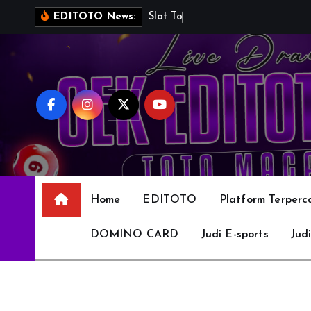
S
S
l
o
t
T
o
p
T
r
e
n
d
D
EDITOTO News:
k
i
p
t
o
c
o
n
t
e
Home
EDITOTO
Platform Terperc
n
t
DOMINO CARD
Judi E-sports
Jud