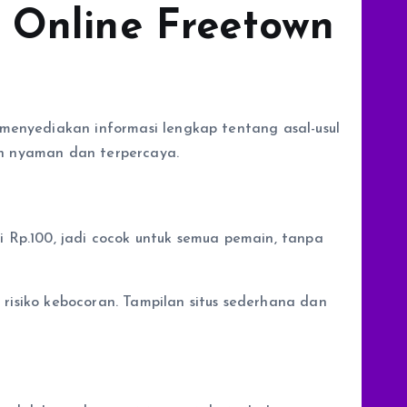
 Online Freetown
nyediakan informasi lengkap tentang asal-usul
ih nyaman dan terpercaya.
 Rp.100, jadi cocok untuk semua pemain, tanpa
isiko kebocoran. Tampilan situs sederhana dan