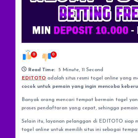
0
0
Read Time:
5 Minute, 11 Second
EDITOTO
adalah situs resmi togel online yang 
cocok untuk pemain yang ingin mencoba keber
Banyak orang mencari tempat bermain togel ya
proses pendaftaran yang cepat, sehingga pemain 
Selain itu, layanan pelanggan di EDITOTO siap
togel online untuk memilih situs ini sebagai tempa