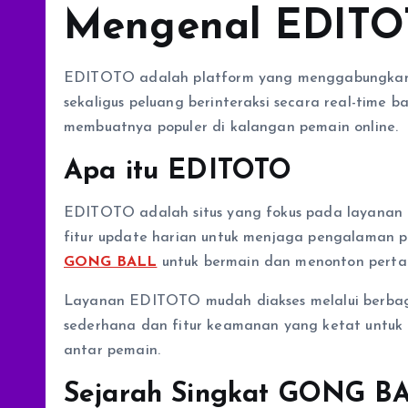
Mengenal EDITO
EDITOTO adalah platform yang menggabungkan t
sekaligus peluang berinteraksi secara real-tim
membuatnya populer di kalangan pemain online.
Apa itu EDITOTO
EDITOTO adalah situs yang fokus pada layanan l
fitur update harian untuk menjaga pengalaman p
GONG BALL
untuk bermain dan menonton pertan
Layanan EDITOTO mudah diakses melalui berbaga
sederhana dan fitur keamanan yang ketat untuk
antar pemain.
Sejarah Singkat GONG B