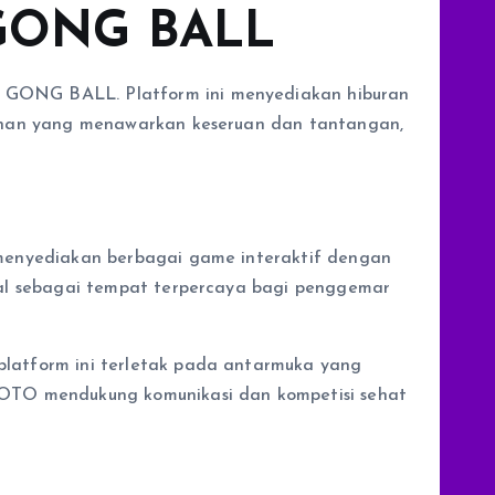
 GONG BALL
 GONG BALL. Platform ini menyediakan hiburan
ainan yang menawarkan keseruan dan tantangan,
 menyediakan berbagai game interaktif dengan
nal sebagai tempat terpercaya bagi penggemar
latform ini terletak pada antarmuka yang
TOTO mendukung komunikasi dan kompetisi sehat