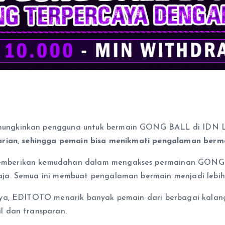
mungkinkan pengguna untuk bermain GONG BALL di IDN 
arian, sehingga pemain bisa menikmati pengalaman berma
mberikan kemudahan dalam mengakses permainan GONG BA
ja. Semua ini membuat pengalaman bermain menjadi lebi
aya, EDITOTO menarik banyak pemain dari berbagai kalan
l dan transparan.