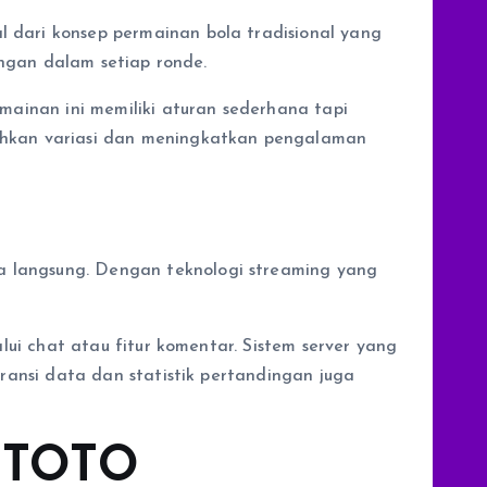
dari konsep permainan bola tradisional yang
ungan dalam setiap ronde.
ainan ini memiliki aturan sederhana tapi
kan variasi dan meningkatkan pengalaman
langsung. Dengan teknologi streaming yang
ui chat atau fitur komentar. Sistem server yang
ransi data dan statistik pertandingan juga
ITOTO