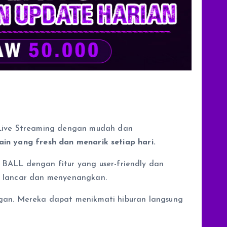
Live Streaming dengan mudah dan
in yang fresh dan menarik setiap hari.
LL dengan fitur yang user-friendly dan
h lancar dan menyenangkan.
gan. Mereka dapat menikmati hiburan langsung