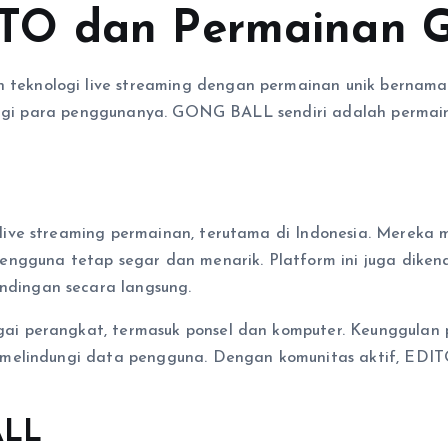
TO dan Permainan
eknologi live streaming dengan permainan unik bernama
e bagi para penggunanya. GONG BALL sendiri adalah perm
ive streaming permainan, terutama di Indonesia. Mereka
engguna tetap segar dan menarik. Platform ini juga dike
dingan secara langsung.
i perangkat, termasuk ponsel dan komputer. Keunggulan p
 melindungi data pengguna. Dengan komunitas aktif, EDI
ALL