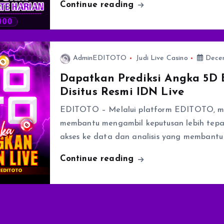
Continue reading
AdminEDITOTO
Judi Live Casino
Decem
Dapatkan Prediksi Angka 5D
Disitus Resmi IDN Live
EDITOTO – Melalui platform EDITOTO, m
membantu mengambil keputusan lebih tep
akses ke data dan analisis yang membant
Continue reading