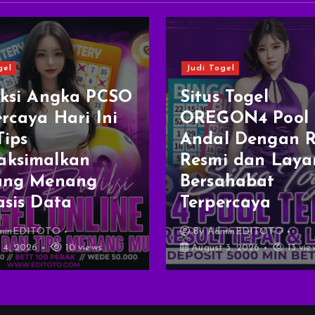
gel
Judi Togel
iksi Angka PCSO
Situs Togel
rcaya Hari Ini
OREGON4 Pool
Tips
Andal Dengan R
ksimalkan
Resmi dan Lay
ang Menang
Bersahabat
asis Data
Terpercaya
minEDITOTO
By
AdminEDITOTO
 4, 2026
10 views
August 3, 2026
13 vie