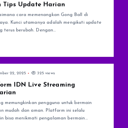
 Tips Update Harian
imana cara memenangkan Gong Ball di
caya. Kunci utamanya adalah mengikuti update
g terus berubah. Dengan…
ber 22, 2025
325 views
orm IDN Live Streaming
arian
ng memungkinkan pengguna untuk bermain
 mudah dan aman. Platform ini selalu
in bisa menikmati pengalaman bermain…