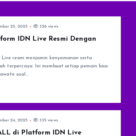
ber 25, 2025
326 views
tform IDN Live Resmi Dengan
Live resmi menjamin kenyamanan serta
ah terpercaya. Ini membuat setiap pemain bisa
awatir soal…
ber 24, 2025
335 views
L di Platform IDN Live