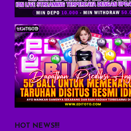
HOT NEWS!!!