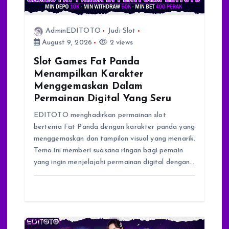
o
AdminEDITOTO
Judi Slot
n
August 9, 2026
2 views
Slot Games Fat Panda
Menampilkan Karakter
Menggemaskan Dalam
Permainan Digital Yang Seru
EDITOTO menghadirkan permainan slot
bertema Fat Panda dengan karakter panda yang
menggemaskan dan tampilan visual yang menarik.
Tema ini memberi suasana ringan bagi pemain
yang ingin menjelajahi permainan digital dengan…