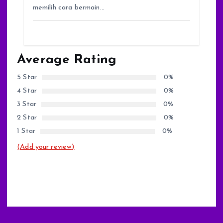
memilih cara bermain…
Average Rating
5 Star
0%
4 Star
0%
3 Star
0%
2 Star
0%
1 Star
0%
(Add your review)