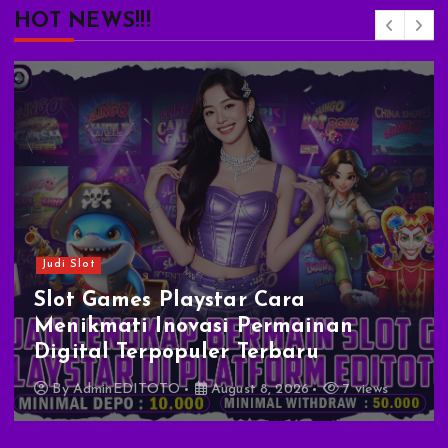
HOT NEWS!!!
Judi Slot
Slot Top Trend Dengan
Perkembangan Teknologi Da
an
Pengalaman Digital Terbaik
Terpercaya
7 views
By
AdminEDITOTO
August 7, 2026