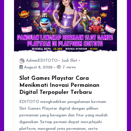
AdminEDITOTO
Judi Slot
August 8, 2026
7 views
Slot Games Playstar Cara
Menikmati Inovasi Permainan
Digital Terpopuler Terbaru
EDITOTO menghadirkan pengalaman bermain
Slot Games Playstar digital dengan pilihan
permainan yang beragam dan fitur yang mudah
digunakan. Setiap pemain dapat menjelajahi
platform, mengenal jenis permainan, serta