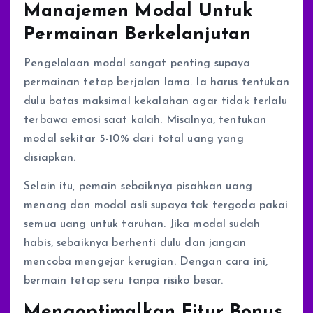
Manajemen Modal Untuk
Permainan Berkelanjutan
Pengelolaan modal sangat penting supaya
permainan tetap berjalan lama. Ia harus tentukan
dulu batas maksimal kekalahan agar tidak terlalu
terbawa emosi saat kalah. Misalnya, tentukan
modal sekitar 5-10% dari total uang yang
disiapkan.
Selain itu, pemain sebaiknya pisahkan uang
menang dan modal asli supaya tak tergoda pakai
semua uang untuk taruhan. Jika modal sudah
habis, sebaiknya berhenti dulu dan jangan
mencoba mengejar kerugian. Dengan cara ini,
bermain tetap seru tanpa risiko besar.
Mengoptimalkan Fitur Bonus