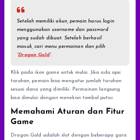
Setelah memiliki akun, pemain harus login
menggunakan username dan password
yang sudah dibuat. Setelah berhasil
masuk, cari menu permainan dan pilih
“
Dragon Gold
”.
Klik pada ikon game untuk mulai. Jika ada opsi
taruhan, pemain bisa mengatur jumlah taruhan
sesuai dana yang dimiliki. Permainan langsung
bisa dimulai dengan menekan tombol putar.
Memahami Aturan dan Fitur
Game
Dragon Gold adalah slot dengan beberapa garis