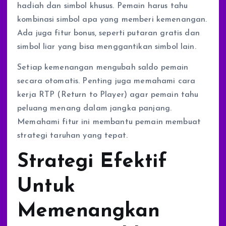
hadiah dan simbol khusus. Pemain harus tahu
kombinasi simbol apa yang memberi kemenangan.
Ada juga fitur bonus, seperti putaran gratis dan
simbol liar yang bisa menggantikan simbol lain.
Setiap kemenangan mengubah saldo pemain
secara otomatis. Penting juga memahami cara
kerja RTP (Return to Player) agar pemain tahu
peluang menang dalam jangka panjang.
Memahami fitur ini membantu pemain membuat
strategi taruhan yang tepat.
Strategi Efektif
Untuk
Memenangkan