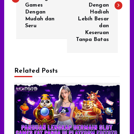
Games
Dengan
t
Dengan
Hadiah
Mudah dan
Lebih Besar
n
Seru
dan
Keseruan
a
Tanpa Batas
v
i
Related Posts
g
a
t
i