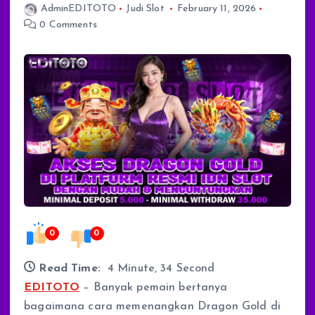
AdminEDITOTO
Judi Slot
February 11, 2026
0 Comments
0
0
Read Time:
4 Minute, 34 Second
EDITOTO
– Banyak pemain bertanya
bagaimana cara memenangkan Dragon Gold di