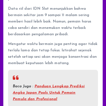
Data riil dari IDN Slot menunjukkan bahwa
bermain sekitar jam 9 sampai 11 malam sering
memberi hasil lebih baik. Namun, pemain harus
coba sendiri dan menemukan waktu terbaik
berdasarkan pengalaman pribadi.
Mengatur waktu bermain juga penting agar tidak
terlalu lama dan tetap fokus. Istirahat sejenak
setelah setiap sesi akan menjaga konsentrasi dan
membuat keputusan lebih matang.
Baca Juga :
Panduan Lengkap Prediksi
Angka Japan Pools Untuk Pemain
Pemula dan Profesional