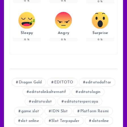
0
%
0
%
0
%
Sleepy
Angry
Surprise
0
%
0
%
0
%
Dragon Gold
EDITOTO
editotodaftar
editotolinkalternatif
editotologin
editotoslot
editototerpercaya
game slot
IDN Slot
Platform Resmi
slot online
Slot Terpopuler
slotonline