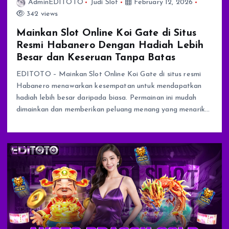
AdminEDITOTO
Judi Slot
February 12, 2026
342 views
Mainkan Slot Online Koi Gate di Situs
Resmi Habanero Dengan Hadiah Lebih
Besar dan Keseruan Tanpa Batas
EDITOTO – Mainkan Slot Online Koi Gate di situs resmi
Habanero menawarkan kesempatan untuk mendapatkan
hadiah lebih besar daripada biasa. Permainan ini mudah
dimainkan dan memberikan peluang menang yang menarik…