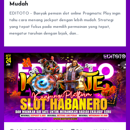
Mudah
EDITOTO – Banyak pemain slot online Pragmatic Play ingin
tahu cara menang jackpot dengan lebih mudah. Strategi
yang tepat fokus pada memilih permainan yang tepat,
mengatur taruhan dengan bijak, dan…