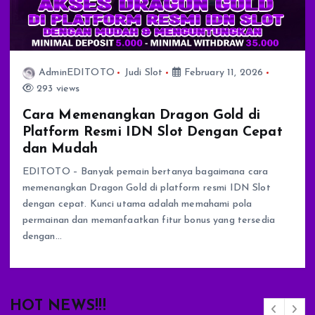
AdminEDITOTO
Judi Slot
February 11, 2026
293 views
Cara Memenangkan Dragon Gold di
Platform Resmi IDN Slot Dengan Cepat
dan Mudah
EDITOTO – Banyak pemain bertanya bagaimana cara
memenangkan Dragon Gold di platform resmi IDN Slot
dengan cepat. Kunci utama adalah memahami pola
permainan dan memanfaatkan fitur bonus yang tersedia
dengan…
HOT NEWS!!!