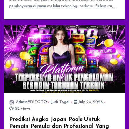
pembayaran dijamin melalui teknologi terbaru. Selain itu,…
AdminEDITOTO
Judi Togel
July 24, 2026
52 views
Prediksi Angka Japan Pools Untuk
Pemain Pemula dan Profesional Yang