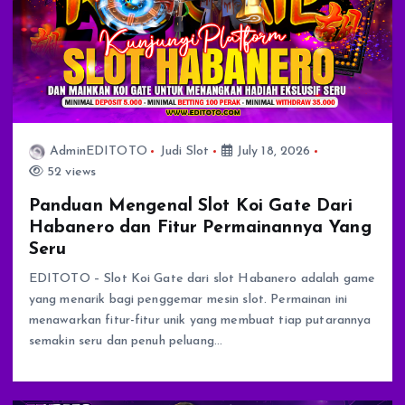
AdminEDITOTO
Judi Slot
July 18, 2026
52 views
Panduan Mengenal Slot Koi Gate Dari
Habanero dan Fitur Permainannya Yang
Seru
EDITOTO – Slot Koi Gate dari slot Habanero adalah game
yang menarik bagi penggemar mesin slot. Permainan ini
menawarkan fitur-fitur unik yang membuat tiap putarannya
semakin seru dan penuh peluang…