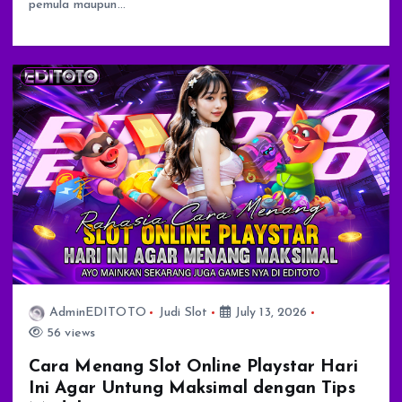
pemula maupun…
AdminEDITOTO
Judi Slot
July 13, 2026
56 views
Cara Menang Slot Online Playstar Hari
Ini Agar Untung Maksimal dengan Tips