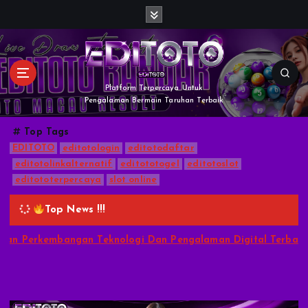
S
k
i
p
t
o
Platform Terpercaya Untuk
Pengalaman Bermain Taruhan Terbaik
c
o
Top Tags
n
EDITOTO
editotologin
editotodaftar
t
editotolinkalternatif
editototogel
editotoslot
e
editototerpercaya
slot online
n
t
Top News !!!
aya
Live Casino Blackjack Online Dengan Strateg