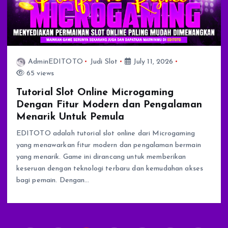
AdminEDITOTO
Judi Slot
July 11, 2026
65 views
Tutorial Slot Online Microgaming
Dengan Fitur Modern dan Pengalaman
Menarik Untuk Pemula
EDITOTO adalah tutorial slot online dari Microgaming
yang menawarkan fitur modern dan pengalaman bermain
yang menarik. Game ini dirancang untuk memberikan
keseruan dengan teknologi terbaru dan kemudahan akses
bagi pemain. Dengan…