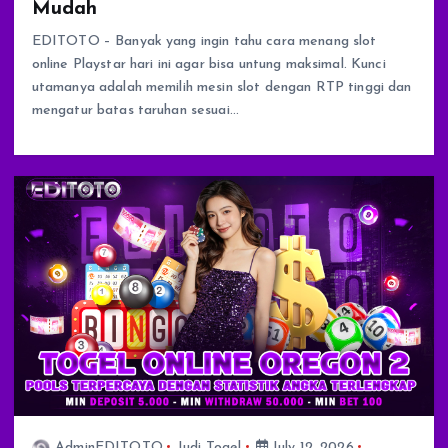
Mudah
EDITOTO – Banyak yang ingin tahu cara menang slot
online Playstar hari ini agar bisa untung maksimal. Kunci
utamanya adalah memilih mesin slot dengan RTP tinggi dan
mengatur batas taruhan sesuai…
AdminEDITOTO
Judi Togel
July 12, 2026