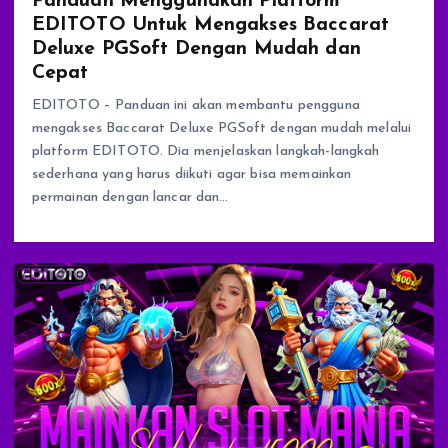
Panduan Menggunakan Platform
EDITOTO Untuk Mengakses Baccarat
Deluxe PGSoft Dengan Mudah dan
Cepat
EDITOTO – Panduan ini akan membantu pengguna
mengakses Baccarat Deluxe PGSoft dengan mudah melalui
platform EDITOTO. Dia menjelaskan langkah-langkah
sederhana yang harus diikuti agar bisa memainkan
permainan dengan lancar dan…