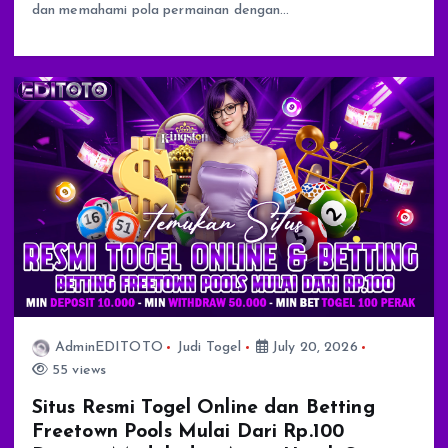
dan memahami pola permainan dengan…
AdminEDITOTO
Judi Togel
July 20, 2026
55 views
Situs Resmi Togel Online dan Betting
Freetown Pools Mulai Dari Rp.100