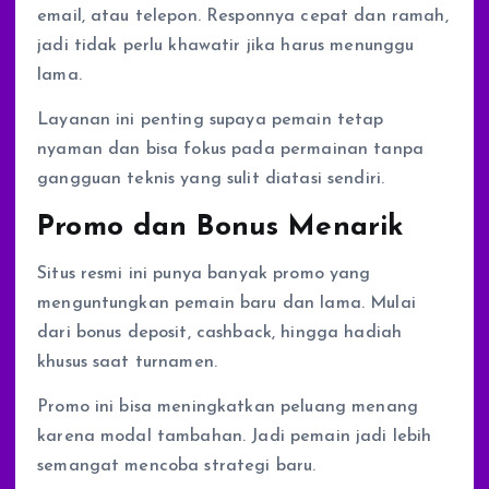
email, atau telepon. Responnya cepat dan ramah,
jadi tidak perlu khawatir jika harus menunggu
lama.
Layanan ini penting supaya pemain tetap
nyaman dan bisa fokus pada permainan tanpa
gangguan teknis yang sulit diatasi sendiri.
Promo dan Bonus Menarik
Situs resmi ini punya banyak promo yang
menguntungkan pemain baru dan lama. Mulai
dari bonus deposit, cashback, hingga hadiah
khusus saat turnamen.
Promo ini bisa meningkatkan peluang menang
karena modal tambahan. Jadi pemain jadi lebih
semangat mencoba strategi baru.