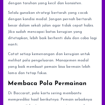
dengan taruhan yang kecil dan konsisten.
Selalu gunakan strategi bertaruh yang cocok
dengan kondisi modal. Jangan pernah bertaruh
besar dalam sekali jalan agar tidak cepat habis.
Jika sudah mencapai batas kerugian yang
ditetapkan, lebih baik berhenti dulu dan coba lagi
nanti.
Catat setiap kemenangan dan kerugian untuk
melihat pola pengeluaran. Manajemen modal
yang baik membuat pemain bisa bermain lebih
lama dan tetap fokus.
Membaca Pola Permainan
Di Baccarat, pola kartu sering membantu
memprediksi hasil berikutnya. Pemain sebaiknya