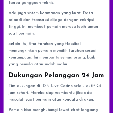
tanpa gangguan teknis.
Ada juga sistem keamanan yang kuat. Data
pribadi dan transaksi dijaga dengan enkripsi
tinggi. Ini membuat pemain merasa lebih aman
saat bermain.
Selain itu, fitur taruhan yang fleksibel
memungkinkan pemain memilih taruhan sesuai
kemampuan. Ini membantu semua orang, baik
yang pemula atau sudah mahir.
Dukungan Pelanggan 24 Jam
Tim dukungan di IDN Live Casino selalu aktif 24
jam sehari. Mereka siap membantu jika ada
masalah saat bermain atau kendala di akun.
Pemain bisa menghubungi lewat chat langsung,