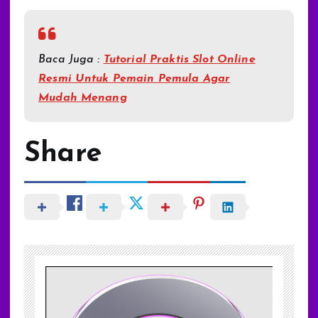
Baca Juga :
Tutorial Praktis Slot Online
Resmi Untuk Pemain Pemula Agar
Mudah Menang
Share