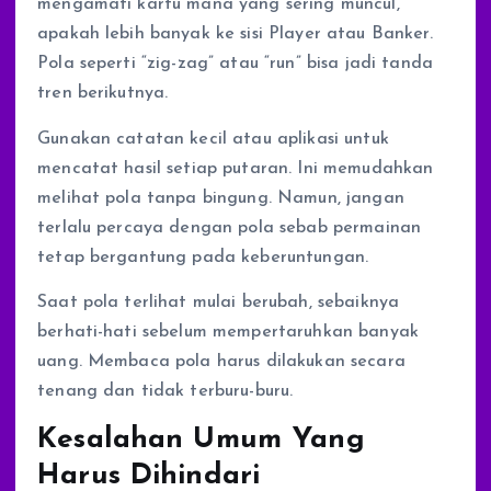
mengamati kartu mana yang sering muncul,
apakah lebih banyak ke sisi Player atau Banker.
Pola seperti “zig-zag” atau “run” bisa jadi tanda
tren berikutnya.
Gunakan catatan kecil atau aplikasi untuk
mencatat hasil setiap putaran. Ini memudahkan
melihat pola tanpa bingung. Namun, jangan
terlalu percaya dengan pola sebab permainan
tetap bergantung pada keberuntungan.
Saat pola terlihat mulai berubah, sebaiknya
berhati-hati sebelum mempertaruhkan banyak
uang. Membaca pola harus dilakukan secara
tenang dan tidak terburu-buru.
Kesalahan Umum Yang
Harus Dihindari