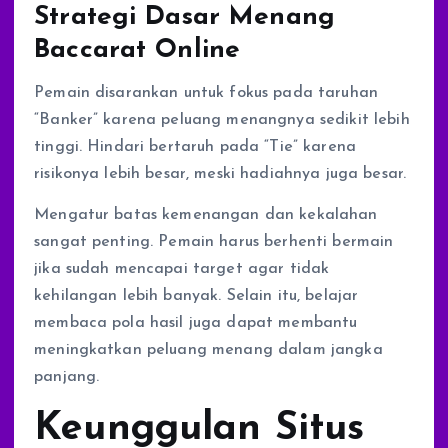
Strategi Dasar Menang
Baccarat Online
Pemain disarankan untuk fokus pada taruhan
“Banker” karena peluang menangnya sedikit lebih
tinggi. Hindari bertaruh pada “Tie” karena
risikonya lebih besar, meski hadiahnya juga besar.
Mengatur batas kemenangan dan kekalahan
sangat penting. Pemain harus berhenti bermain
jika sudah mencapai target agar tidak
kehilangan lebih banyak. Selain itu, belajar
membaca pola hasil juga dapat membantu
meningkatkan peluang menang dalam jangka
panjang.
Keunggulan Situs