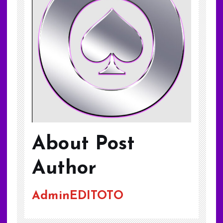
About Post
Author
AdminEDITOTO