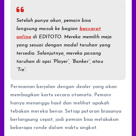
Setelah punya akun, pemain bisa
langsung masuk ke bagian
baccarat
online
di EDITOTO. Mereka memilih meja
yang sesuai dengan modal taruhan yang
tersedia. Selanjutnya, mereka pasang
taruhan di opsi “Player”, “Banker”, atau
“Tie”.
Permainan berjalan dengan dealer yang akan
membagikan kartu secara otomatis. Pemain
hanya menunggu hasil dan melihat apakah
tebakan mereka benar. Setiap putaran biasanya
berlangsung cepat, jadi pemain bisa melakukan
beberapa ronde dalam waktu singkat.