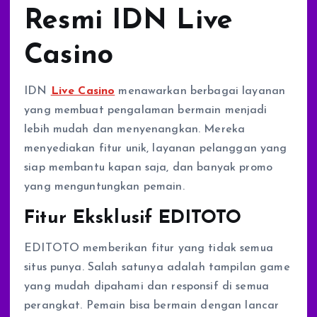
Resmi IDN Live
Casino
IDN
Live Casino
menawarkan berbagai layanan
yang membuat pengalaman bermain menjadi
lebih mudah dan menyenangkan. Mereka
menyediakan fitur unik, layanan pelanggan yang
siap membantu kapan saja, dan banyak promo
yang menguntungkan pemain.
Fitur Eksklusif EDITOTO
EDITOTO memberikan fitur yang tidak semua
situs punya. Salah satunya adalah tampilan game
yang mudah dipahami dan responsif di semua
perangkat. Pemain bisa bermain dengan lancar