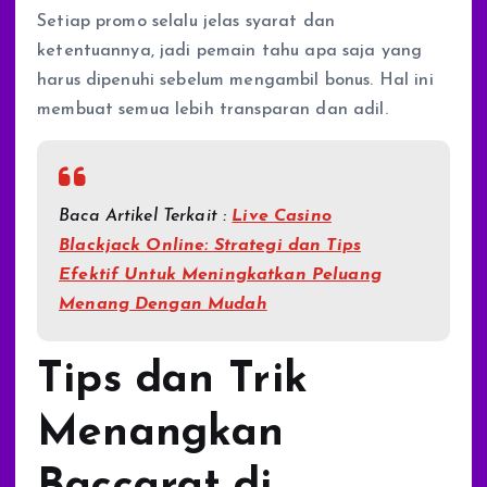
Setiap promo selalu jelas syarat dan
ketentuannya, jadi pemain tahu apa saja yang
harus dipenuhi sebelum mengambil bonus. Hal ini
membuat semua lebih transparan dan adil.
Baca Artikel Terkait :
Live Casino
Blackjack Online: Strategi dan Tips
Efektif Untuk Meningkatkan Peluang
Menang Dengan Mudah
Tips dan Trik
Menangkan