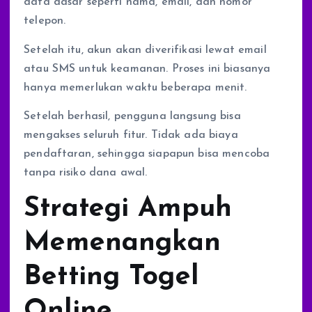
data dasar seperti nama, email, dan nomor
telepon.
Setelah itu, akun akan diverifikasi lewat email
atau SMS untuk keamanan. Proses ini biasanya
hanya memerlukan waktu beberapa menit.
Setelah berhasil, pengguna langsung bisa
mengakses seluruh fitur. Tidak ada biaya
pendaftaran, sehingga siapapun bisa mencoba
tanpa risiko dana awal.
Strategi Ampuh
Memenangkan
Betting Togel
Online