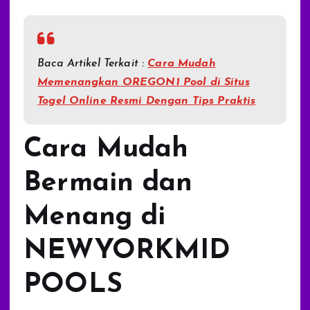
Baca Artikel Terkait :
Cara Mudah
Memenangkan OREGON1 Pool di Situs
Togel Online Resmi Dengan Tips Praktis
Cara Mudah
Bermain dan
Menang di
NEWYORKMID
POOLS