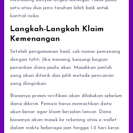
memasang banyak angka sekaligus. Fokus pada
satu atau dua jenis taruhan lebih baik untuk
kontrol risiko.
Langkah-Langkah Klaim
Kemenangan
Setelah pengumuman hasil, cek nomor pemenang
dengan teliti. Jika menang, kunjungi bagian
penarikan dana pada akun. Masukkan jumlah
yang akan ditarik dan pilih metode pencairan
yang diinginkan.
Biasanya proses verifikasi akan dilakukan sebelum
dana dikirim. Pemain harus memastikan data
akun benar agar klaim berjalan lancar. Dana
biasanya akan masuk ke rekening atau e-wallet
dalam waktu beberapa jam hingga 1-2 hari kerja.