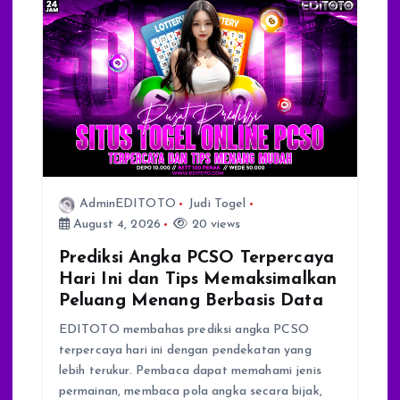
g
a
t
i
o
AdminEDITOTO
Judi Togel
August 4, 2026
20 views
n
Prediksi Angka PCSO Terpercaya
Hari Ini dan Tips Memaksimalkan
Peluang Menang Berbasis Data
EDITOTO membahas prediksi angka PCSO
terpercaya hari ini dengan pendekatan yang
lebih terukur. Pembaca dapat memahami jenis
permainan, membaca pola angka secara bijak,