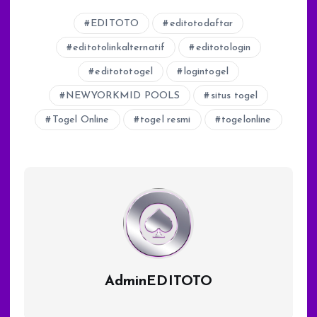
EDITOTO
editotodaftar
editotolinkalternatif
editotologin
editototogel
logintogel
NEWYORKMID POOLS
situs togel
Togel Online
togel resmi
togelonline
AdminEDITOTO