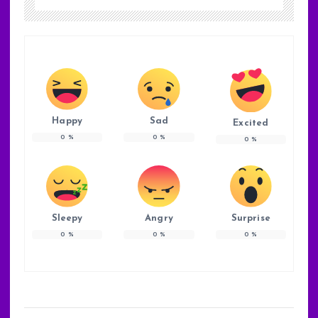
Happy
Sad
Excited
0
%
0
%
0
%
Sleepy
Angry
Surprise
0
%
0
%
0
%