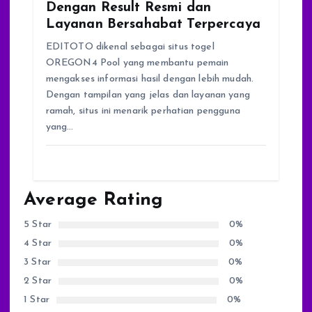
Dengan Result Resmi dan
Layanan Bersahabat Terpercaya
EDITOTO dikenal sebagai situs togel
OREGON4 Pool yang membantu pemain
mengakses informasi hasil dengan lebih mudah.
Dengan tampilan yang jelas dan layanan yang
ramah, situs ini menarik perhatian pengguna
yang…
Average Rating
5 Star
0%
4 Star
0%
3 Star
0%
2 Star
0%
1 Star
0%