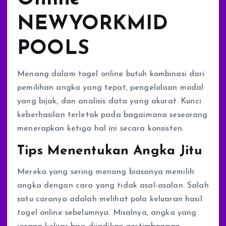
NEWYORKMID
POOLS
Menang dalam togel online butuh kombinasi dari
pemilihan angka yang tepat, pengelolaan modal
yang bijak, dan analisis data yang akurat. Kunci
keberhasilan terletak pada bagaimana seseorang
menerapkan ketiga hal ini secara konsisten.
Tips Menentukan Angka Jitu
Mereka yang sering menang biasanya memilih
angka dengan cara yang tidak asal-asalan. Salah
satu caranya adalah melihat pola keluaran hasil
togel online sebelumnya. Misalnya, angka yang