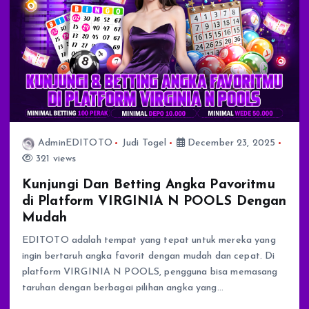
AdminEDITOTO
Judi Togel
December 23, 2025
321 views
Kunjungi Dan Betting Angka Pavoritmu
di Platform VIRGINIA N POOLS Dengan
Mudah
EDITOTO adalah tempat yang tepat untuk mereka yang
ingin bertaruh angka favorit dengan mudah dan cepat. Di
platform VIRGINIA N POOLS, pengguna bisa memasang
taruhan dengan berbagai pilihan angka yang…