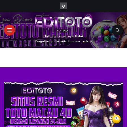
S
k
i
p
t
o
Platform Terpercaya Untuk
Pengalaman Bermain Taruhan Terbaik
c
o
n
t
e
n
t