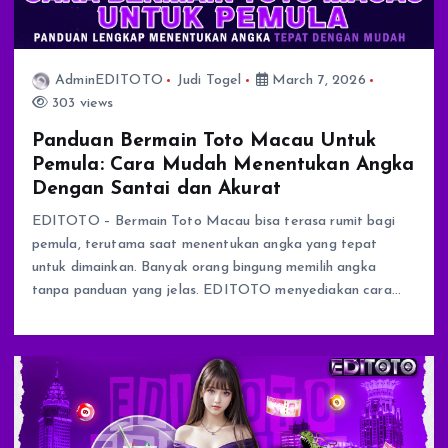
AdminEDITOTO
Judi Togel
March 7, 2026
303 views
Panduan Bermain Toto Macau Untuk
Pemula: Cara Mudah Menentukan Angka
Dengan Santai dan Akurat
EDITOTO – Bermain Toto Macau bisa terasa rumit bagi
pemula, terutama saat menentukan angka yang tepat
untuk dimainkan. Banyak orang bingung memilih angka
tanpa panduan yang jelas. EDITOTO menyediakan cara…