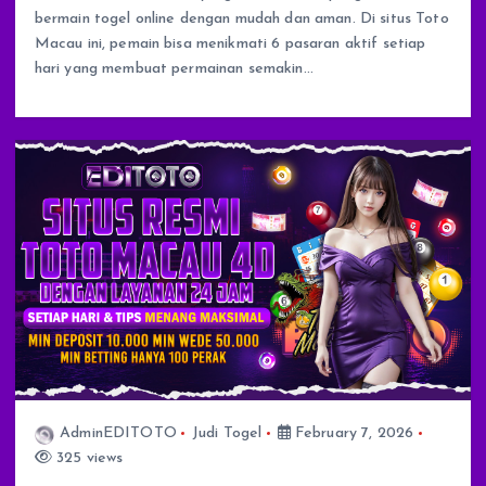
bermain togel online dengan mudah dan aman. Di situs Toto
Macau ini, pemain bisa menikmati 6 pasaran aktif setiap
hari yang membuat permainan semakin…
AdminEDITOTO
Judi Togel
February 7, 2026
325 views