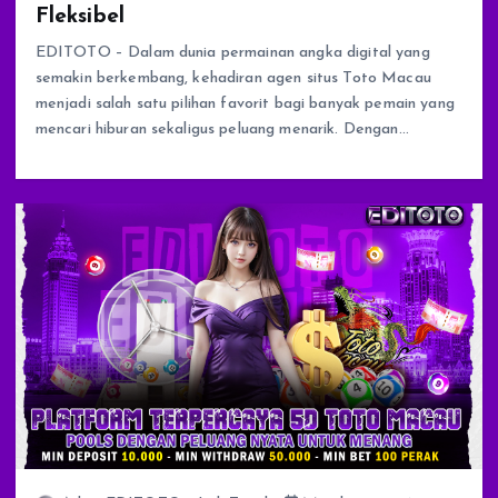
Fleksibel
EDITOTO – Dalam dunia permainan angka digital yang
semakin berkembang, kehadiran agen situs Toto Macau
menjadi salah satu pilihan favorit bagi banyak pemain yang
mencari hiburan sekaligus peluang menarik. Dengan…