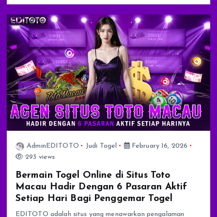
AdminEDITOTO
Judi Togel
February 16, 2026
293 views
Bermain Togel Online di Situs Toto
Macau Hadir Dengan 6 Pasaran Aktif
Setiap Hari Bagi Penggemar Togel
EDITOTO adalah situs yang menawarkan pengalaman