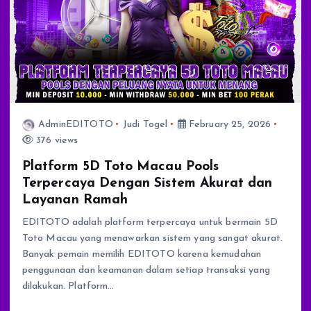
AdminEDITOTO
Judi Togel
February 25, 2026
376 views
Platform 5D Toto Macau Pools
Terpercaya Dengan Sistem Akurat dan
Layanan Ramah
EDITOTO adalah platform terpercaya untuk bermain 5D
Toto Macau yang menawarkan sistem yang sangat akurat.
Banyak pemain memilih EDITOTO karena kemudahan
penggunaan dan keamanan dalam setiap transaksi yang
dilakukan. Platform…