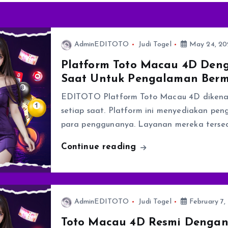
AdminEDITOTO
Judi Togel
May 24, 20
Platform Toto Macau 4D Deng
Saat Untuk Pengalaman Berm
EDITOTO Platform Toto Macau 4D dikenal
setiap saat. Platform ini menyediakan p
para penggunanya. Layanan mereka terse
Continue reading
AdminEDITOTO
Judi Togel
February 7,
Toto Macau 4D Resmi Denga