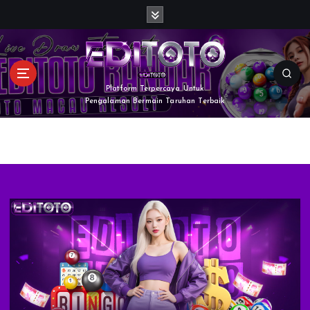
S
k
i
p
t
o
Platform Terpercaya Untuk
Pengalaman Bermain Taruhan Terbaik
c
o
n
t
e
n
t