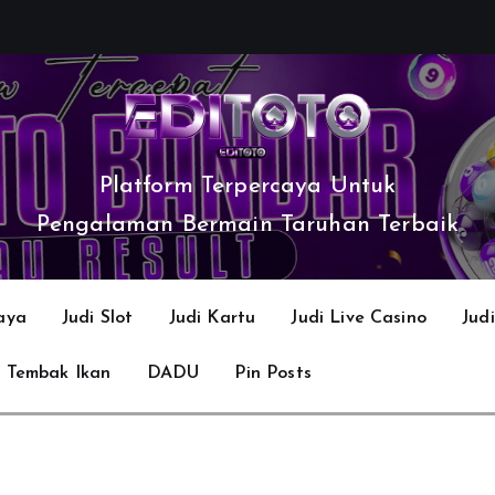
Platform Terpercaya Untuk
Pengalaman Bermain Taruhan Terbaik
aya
Judi Slot
Judi Kartu
Judi Live Casino
Jud
i Tembak Ikan
DADU
Pin Posts