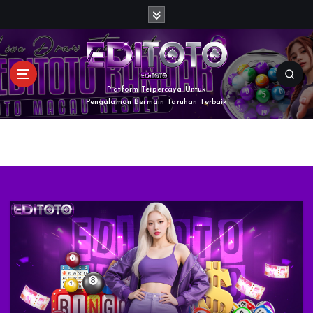
S
k
i
p
t
o
Platform Terpercaya Untuk
Pengalaman Bermain Taruhan Terbaik
c
o
n
t
e
n
t