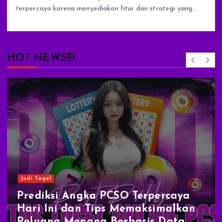
terpercaya karena menyediakan fitur dan strategi yang…
HOT NEWS!!!
Judi Togel
Prediksi Angka PCSO Terpercaya
Hari Ini dan Tips Memaksimalkan
Peluang Menang Berbasis Data