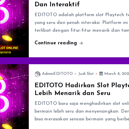
Dan Interaktif
EDITOTO adalah platform slot Playtech 
yang seru dan penuh interaksi. Platform i
terlibat dengan fitur-fitur menarik dan t
Continue reading
AdminEDITOTO
Judi Slot
March 8, 20
EDITOTO Hadirkan Slot Play
Lebih Menarik dan Seru
EDITOTO baru saja menghadirkan slot on
bermain lebih seru dan menyenangkan. Den
bisa merasakan sensasi bermain yang berb