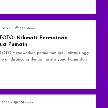
, 2025
366 views
DITOTO: Nikmati Permainan
mua Pemain
ITOTO menawarkan permainan berkualitas tinggi
me ini dirancang dengan grafis yang bagus dan
, 2025
301 views