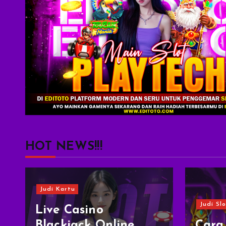
HOT NEWS!!!
Judi Kartu
Judi Slo
Live Casino
Blackjack Online
Cara