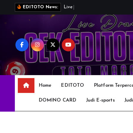
S
L
i
v
e
C
a
s
i
n
o
B
EDITOTO News:
k
i
p
t
o
c
o
n
t
e
Home
EDITOTO
Platform Terperc
n
t
DOMINO CARD
Judi E-sports
Jud