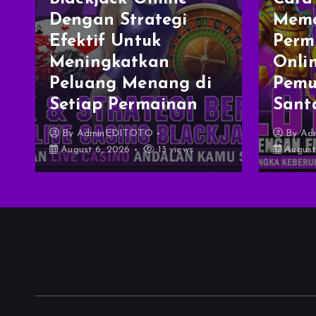
Dengan Strategi
Mem
Efektif Untuk
Perm
Meningkatkan
Onli
Peluang Menang di
Pemu
Setiap Permainan
Sant
By
AdminEDITOTO
By
Ad
August 6, 2026
13 views
August