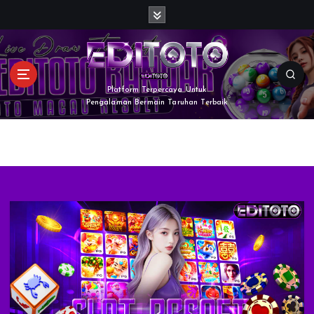
S
k
i
p
t
o
Platform Terpercaya Untuk
Pengalaman Bermain Taruhan Terbaik
c
o
n
t
e
n
t