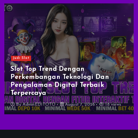
Judi Slot
Slot Top Trend Dengan
Perkembangan Teknologi Dan
Pengalaman Digital Terbaik
Terpercaya
By
AdminEDITOTO
August 7, 2026
18 views