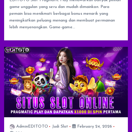
EDITOTO Slot Pragmatic Play menawarkan banyak pilihan
game unggulan yang seru dan mudah dimainkan. Para
pemain bisa menikmati berbagai bonus menarik yang
meningkatkan peluang menang dan membuat permainan
lebih menyenangkan. Game-game…
AdminEDITOTO
Judi Slot
February 24, 2026