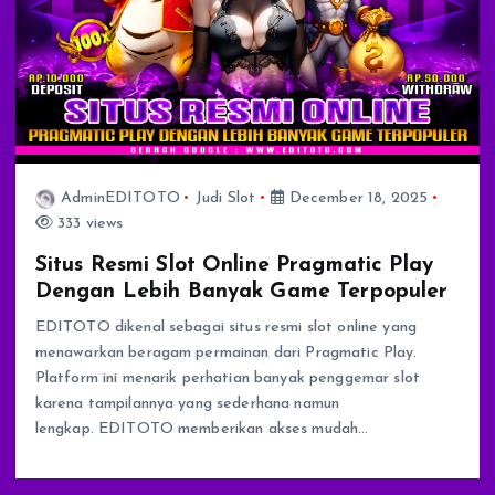
AdminEDITOTO
Judi Slot
December 18, 2025
333 views
Situs Resmi Slot Online Pragmatic Play
Dengan Lebih Banyak Game Terpopuler
EDITOTO dikenal sebagai situs resmi slot online yang
menawarkan beragam permainan dari Pragmatic Play.
Platform ini menarik perhatian banyak penggemar slot
karena tampilannya yang sederhana namun
lengkap. EDITOTO memberikan akses mudah…