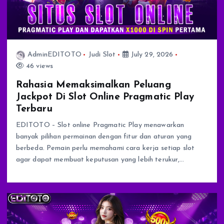
AdminEDITOTO
Judi Slot
July 29, 2026
46 views
Rahasia Memaksimalkan Peluang
Jackpot Di Slot Online Pragmatic Play
Terbaru
EDITOTO – Slot online Pragmatic Play menawarkan
banyak pilihan permainan dengan fitur dan aturan yang
berbeda. Pemain perlu memahami cara kerja setiap slot
agar dapat membuat keputusan yang lebih terukur,…