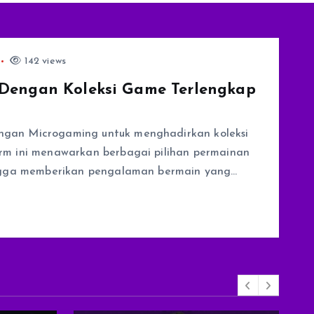
142 views
Dengan Koleksi Game Terlengkap
ngan Microgaming untuk menghadirkan koleksi
rm ini menawarkan berbagai pilihan permainan
hingga memberikan pengalaman bermain yang…