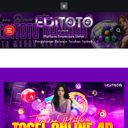
S
k
i
p
t
o
Platform Terpercaya Untuk
Pengalaman Bermain Taruhan Terbaik
c
o
n
t
e
n
t