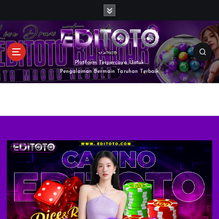
S
k
i
p
t
o
Platform Terpercaya Untuk
Pengalaman Bermain Taruhan Terbaik
c
o
n
t
e
n
t