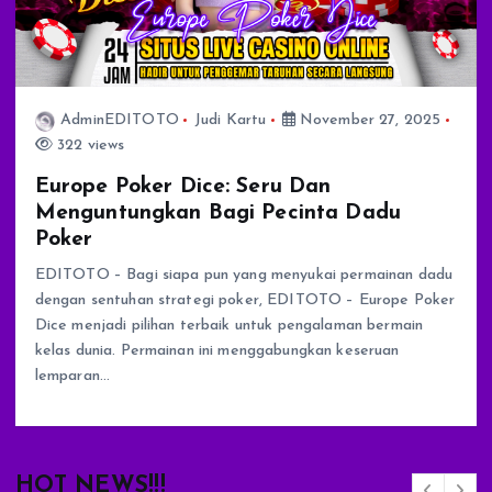
AdminEDITOTO
Judi Kartu
November 27, 2025
322 views
Europe Poker Dice: Seru Dan
Menguntungkan Bagi Pecinta Dadu
Poker
EDITOTO – Bagi siapa pun yang menyukai permainan dadu
dengan sentuhan strategi poker, EDITOTO – Europe Poker
Dice menjadi pilihan terbaik untuk pengalaman bermain
kelas dunia. Permainan ini menggabungkan keseruan
lemparan…
HOT NEWS!!!