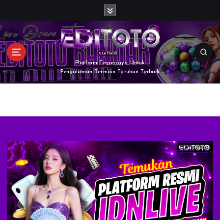
S
k
i
p
t
o
Platform Terpercaya Untuk
Pengalaman Bermain Taruhan Terbaik
c
o
n
t
e
n
t