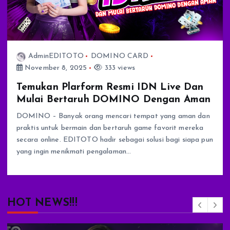
AdminEDITOTO
DOMINO CARD
November 8, 2025
333 views
Temukan Plarform Resmi IDN Live Dan
Mulai Bertaruh DOMINO Dengan Aman
DOMINO – Banyak orang mencari tempat yang aman dan
praktis untuk bermain dan bertaruh game favorit mereka
secara online. EDITOTO hadir sebagai solusi bagi siapa pun
yang ingin menikmati pengalaman…
HOT NEWS!!!