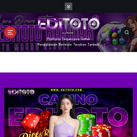
S
k
i
p
t
o
Platform Terpercaya Untuk
Pengalaman Bermain Taruhan Terbaik
c
o
n
t
e
n
t