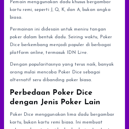
Pemain menggunakan dadu khusus bergambar
kartu remi, seperti J, Q, K, dan A, bukan angka
biasa.
Permainan ini didesain untuk meniru tangan
poker dalam bentuk dadu. Seiring waktu, Poker
Dice berkembang menjadi populer di berbagai
platform online, termasuk IDN Live.
Dengan popularitasnya yang terus naik, banyak
orang mulai mencoba Poker Dice sebagai
alternatif seru dibanding poker biasa.
Perbedaan Poker Dice
dengan Jenis Poker Lain
Poker Dice menggunakan lima dadu bergambar
kartu, bukan kartu remi biasa. Ini membuat