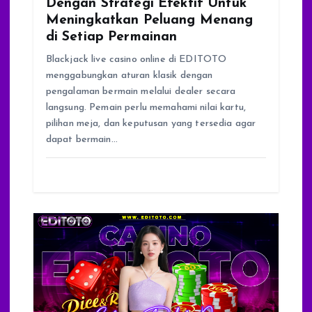
Dengan Strategi Efektif Untuk
Meningkatkan Peluang Menang
di Setiap Permainan
Blackjack live casino online di EDITOTO
menggabungkan aturan klasik dengan
pengalaman bermain melalui dealer secara
langsung. Pemain perlu memahami nilai kartu,
pilihan meja, dan keputusan yang tersedia agar
dapat bermain…