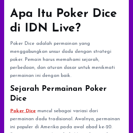
Apa Itu Poker Dice
di IDN Live?
Poker Dice adalah permainan yang
menggabungkan unsur dadu dengan strategi
poker. Pemain harus memahami sejarah,
perbedaan, dan aturan dasar untuk menikmati
permainan ini dengan baik.
Sejarah Permainan Poker
Dice
Poker Dice
muncul sebagai variasi dari
permainan dadu tradisional. Awalnya, permainan
ini populer di Amerika pada awal abad ke-20.