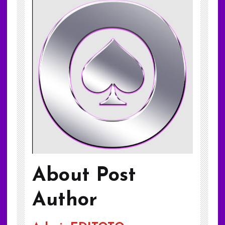
About Post
Author