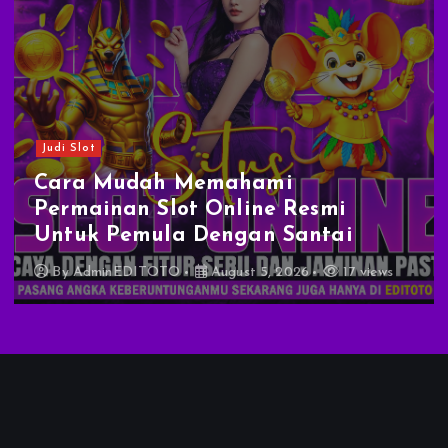
Judi Togel
Prediksi Angka PCSO Terpercaya
Hari Ini dan Tips Memaksimalkan
Peluang Menang Berbasis Data
By
AdminEDITOTO
August 4, 2026
11 views