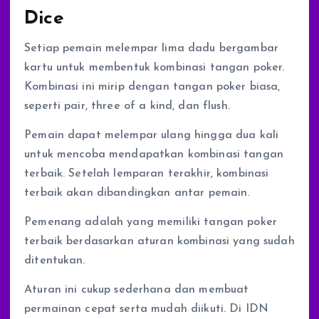
Dice
Setiap pemain melempar lima dadu bergambar
kartu untuk membentuk kombinasi tangan poker.
Kombinasi ini mirip dengan tangan poker biasa,
seperti pair, three of a kind, dan flush.
Pemain dapat melempar ulang hingga dua kali
untuk mencoba mendapatkan kombinasi tangan
terbaik. Setelah lemparan terakhir, kombinasi
terbaik akan dibandingkan antar pemain.
Pemenang adalah yang memiliki tangan poker
terbaik berdasarkan aturan kombinasi yang sudah
ditentukan.
Aturan ini cukup sederhana dan membuat
permainan cepat serta mudah diikuti. Di IDN