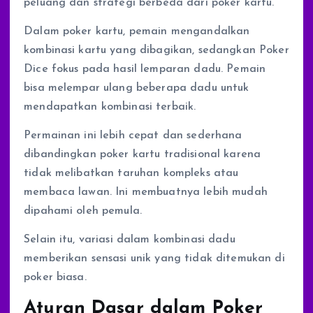
peluang dan strategi berbeda dari poker kartu.
Dalam poker kartu, pemain mengandalkan
kombinasi kartu yang dibagikan, sedangkan Poker
Dice fokus pada hasil lemparan dadu. Pemain
bisa melempar ulang beberapa dadu untuk
mendapatkan kombinasi terbaik.
Permainan ini lebih cepat dan sederhana
dibandingkan poker kartu tradisional karena
tidak melibatkan taruhan kompleks atau
membaca lawan. Ini membuatnya lebih mudah
dipahami oleh pemula.
Selain itu, variasi dalam kombinasi dadu
memberikan sensasi unik yang tidak ditemukan di
poker biasa.
Aturan Dasar dalam Poker