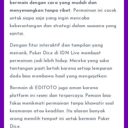
bermain dengan cara yang mudah dan
menyenangkan tanpa ribet.
Permainan ini cocok
untuk siapa saja yang ingin mencoba
keberuntungan dan strategi dalam suasana yang
santai.
Dengan fitur interaktif dan tampilan yang
menarik, Poker Dice di IDN Live membuat
permainan jadi lebih hidup. Mereka yang suka
tantangan pasti betah karena setiap lemparan
dadu bisa membawa hasil yang mengejutkan.
Bermain di EDITOTO juga aman karena
platform ini resmi dan terpercaya. Pemain bisa
fokus menikmati permainan tanpa khawatir soal
keamanan atau keadilan. Itu alasan banyak
orang memilih tempat ini untuk bermain Poker
Dice.