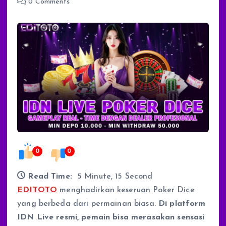
0 Comments
0
0
Read Time:
5 Minute, 15 Second
EDITOTO
menghadirkan keseruan Poker Dice
yang berbeda dari permainan biasa.
Di platform
IDN Live resmi, pemain bisa merasakan sensasi