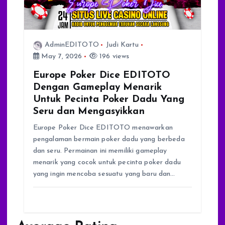
AdminEDITOTO
Judi Kartu
May 7, 2026
196 views
Europe Poker Dice EDITOTO
Dengan Gameplay Menarik
Untuk Pecinta Poker Dadu Yang
Seru dan Mengasyikkan
Europe Poker Dice EDITOTO menawarkan
pengalaman bermain poker dadu yang berbeda
dan seru. Permainan ini memiliki gameplay
menarik yang cocok untuk pecinta poker dadu
yang ingin mencoba sesuatu yang baru dan…