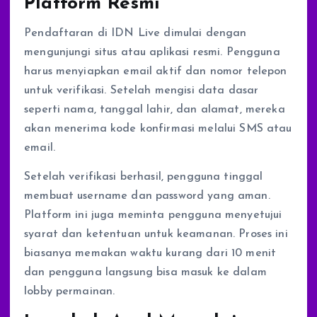
Platform Resmi
Pendaftaran di IDN Live dimulai dengan
mengunjungi situs atau aplikasi resmi. Pengguna
harus menyiapkan email aktif dan nomor telepon
untuk verifikasi. Setelah mengisi data dasar
seperti nama, tanggal lahir, dan alamat, mereka
akan menerima kode konfirmasi melalui SMS atau
email.
Setelah verifikasi berhasil, pengguna tinggal
membuat username dan password yang aman.
Platform ini juga meminta pengguna menyetujui
syarat dan ketentuan untuk keamanan. Proses ini
biasanya memakan waktu kurang dari 10 menit
dan pengguna langsung bisa masuk ke dalam
lobby permainan.