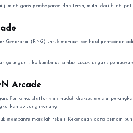
 jumlah garis pembayaran dan tema, mulai dari buah, petu
cade
Generator (RNG) untuk memastikan hasil permainan adi
 gulungan. Jika kombinasi simbol cocok di garis pembaya
DN Arcade
n. Pertama, platform ini mudah diakses melalui perangka
gkatkan peluang menang.
untuk membantu masalah teknis. Keamanan data pemain pun