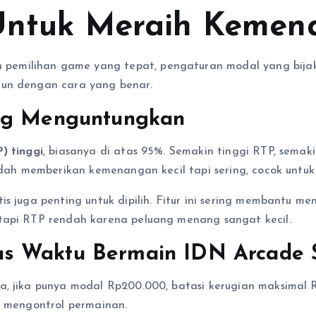
f Untuk Meraih Keme
emilihan game yang tepat, pengaturan modal yang bijak,
tun dengan cara yang benar.
ang Menguntungkan
) tinggi
, biasanya di atas 95%. Semakin tinggi RTP, sema
endah memberikan kemenangan kecil tapi sering, cocok untu
tis juga penting untuk dipilih. Fitur ini sering membant
 tapi RTP rendah karena peluang menang sangat kecil.
s Waktu Bermain IDN Arcade S
a, jika punya modal Rp200.000, batasi kerugian maksimal 
u mengontrol permainan.