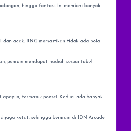
alangan, hingga fantasi. Ini memberi banyak
l dan acak. RNG memastikan tidak ada pola
ran, pemain mendapat hadiah sesuai tabel
t apapun, termasuk ponsel. Kedua, ada banyak
 dijaga ketat, sehingga bermain di IDN Arcade