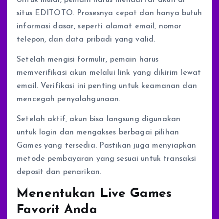
situs EDITOTO. Prosesnya cepat dan hanya butuh
informasi dasar, seperti alamat email, nomor
telepon, dan data pribadi yang valid.
Setelah mengisi formulir, pemain harus
memverifikasi akun melalui link yang dikirim lewat
email. Verifikasi ini penting untuk keamanan dan
mencegah penyalahgunaan.
Setelah aktif, akun bisa langsung digunakan
untuk login dan mengakses berbagai pilihan
Games yang tersedia. Pastikan juga menyiapkan
metode pembayaran yang sesuai untuk transaksi
deposit dan penarikan.
Menentukan Live Games
Favorit Anda