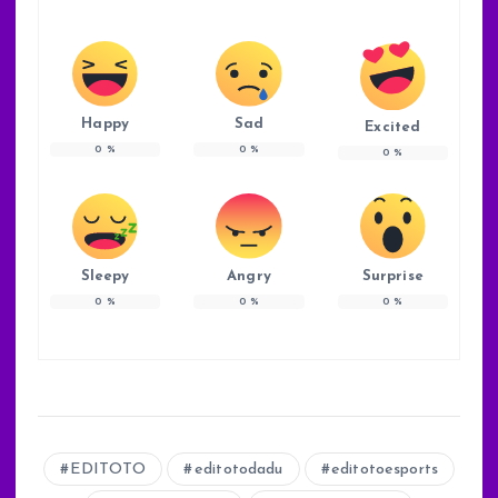
Happy
Sad
Excited
0
%
0
%
0
%
Sleepy
Angry
Surprise
0
%
0
%
0
%
EDITOTO
editotodadu
editotoesports