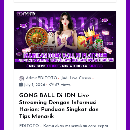
AdminEDITOTO
Judi Live Casino
July 1, 2026
87 views
GONG BALL Di IDN Live
Streaming Dengan Informasi
Harian: Panduan Singkat dan
Tips Menarik
EDITOTO – Kamu akan menemukan cara cepat