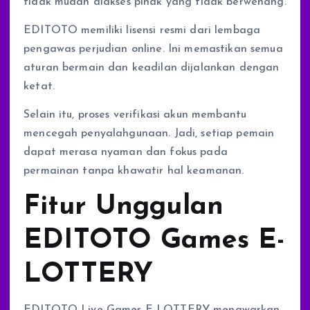
tidak mudah diakses pihak yang tidak berwenang.
EDITOTO memiliki lisensi resmi dari lembaga
pengawas perjudian online. Ini memastikan semua
aturan bermain dan keadilan dijalankan dengan
ketat.
Selain itu, proses verifikasi akun membantu
mencegah penyalahgunaan. Jadi, setiap pemain
dapat merasa nyaman dan fokus pada
permainan tanpa khawatir hal keamanan.
Fitur Unggulan
EDITOTO Games E-
LOTTERY
EDITOTO Live Games E-LOTTERY menawarkan