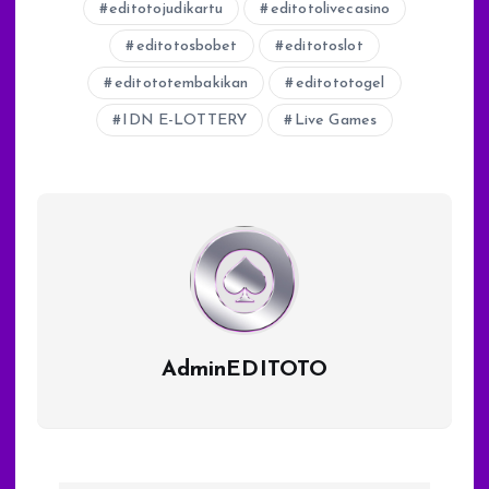
editotojudikartu
editotolivecasino
editotosbobet
editotoslot
editototembakikan
editototogel
IDN E-LOTTERY
Live Games
AdminEDITOTO