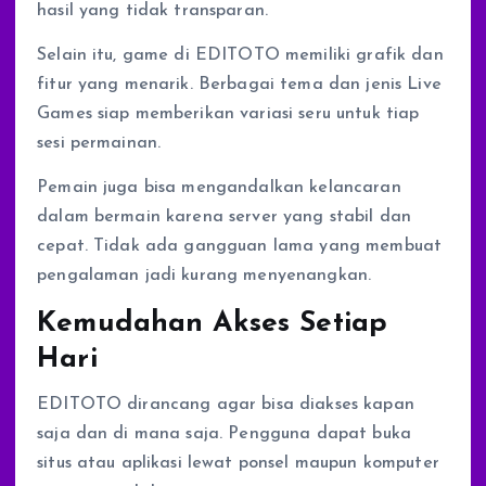
hasil yang tidak transparan.
Selain itu, game di EDITOTO memiliki grafik dan
fitur yang menarik. Berbagai tema dan jenis Live
Games siap memberikan variasi seru untuk tiap
sesi permainan.
Pemain juga bisa mengandalkan kelancaran
dalam bermain karena server yang stabil dan
cepat. Tidak ada gangguan lama yang membuat
pengalaman jadi kurang menyenangkan.
Kemudahan Akses Setiap
Hari
EDITOTO dirancang agar bisa diakses kapan
saja dan di mana saja. Pengguna dapat buka
situs atau aplikasi lewat ponsel maupun komputer