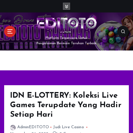
S
k
i
p
t
o
Platform Terpercaya Untuk
Pengalaman Bermain Taruhan Terbaik
c
o
n
t
e
n
t
IDN E-LOTTERY: Koleksi Live
Games Terupdate Yang Hadir
Setiap Hari
AdminEDITOTO
Judi Live Casino