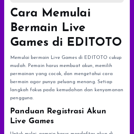
Cara Memulai
Bermain Live
Games di EDITOTO
Memulai bermain Live Games di EDITOTO cukup
mudah. Pemain harus membuat akun, memilih
permainan yang cocok, dan mengetahui cara
bermain agar punya peluang menang. Setiap
langkah fokus pada kemudahan dan kenyamanan
pengguna.
Panduan Registrasi Akun
Live Games
Untuk mulai, pemain harus mendaftar akun di