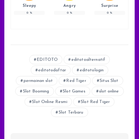
Sleepy
Angry
Surprise
0
%
0
%
0
%
EDITOTO
editotoalternatif
editotodaftar
editotologin
permainan slot
Red Tiger
Situs Slot
Slot Booming
Slot Games
slot online
Slot Online Resmi
Slot Red Tiger
Slot Terbaru