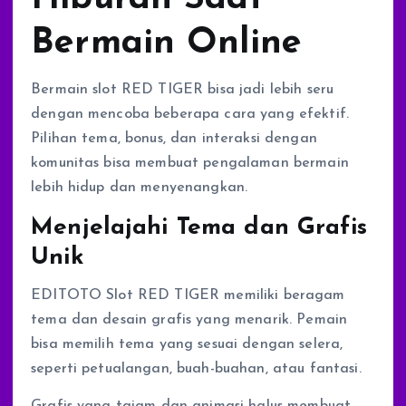
Bermain Online
Bermain slot RED TIGER bisa jadi lebih seru
dengan mencoba beberapa cara yang efektif.
Pilihan tema, bonus, dan interaksi dengan
komunitas bisa membuat pengalaman bermain
lebih hidup dan menyenangkan.
Menjelajahi Tema dan Grafis
Unik
EDITOTO Slot RED TIGER memiliki beragam
tema dan desain grafis yang menarik. Pemain
bisa memilih tema yang sesuai dengan selera,
seperti petualangan, buah-buahan, atau fantasi.