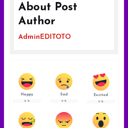
About Post
Author
AdminEDITOTO
Happy
Sad
Excited
0
%
0
%
0
%