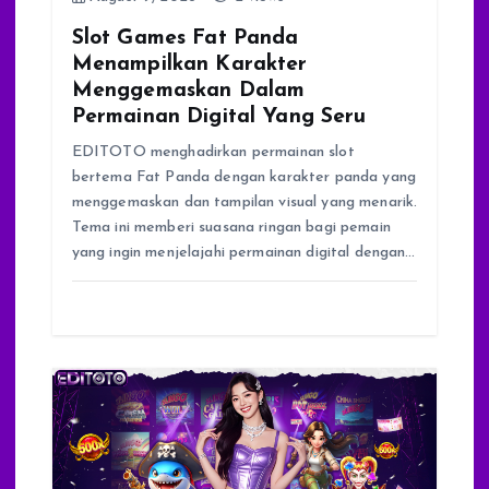
n
Slot Games Fat Panda
Menampilkan Karakter
Menggemaskan Dalam
Permainan Digital Yang Seru
EDITOTO menghadirkan permainan slot
bertema Fat Panda dengan karakter panda yang
menggemaskan dan tampilan visual yang menarik.
Tema ini memberi suasana ringan bagi pemain
yang ingin menjelajahi permainan digital dengan…