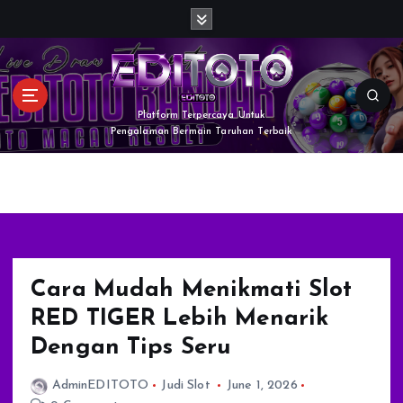
S
k
i
p
t
o
Platform Terpercaya Untuk
Pengalaman Bermain Taruhan Terbaik
c
o
n
t
e
n
t
Cara Mudah Menikmati Slot
RED TIGER Lebih Menarik
Dengan Tips Seru
AdminEDITOTO
Judi Slot
June 1, 2026