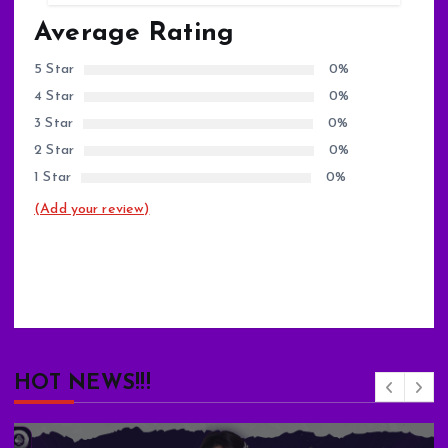
Average Rating
5 Star
0%
4 Star
0%
3 Star
0%
2 Star
0%
1 Star
0%
(Add your review)
HOT NEWS!!!