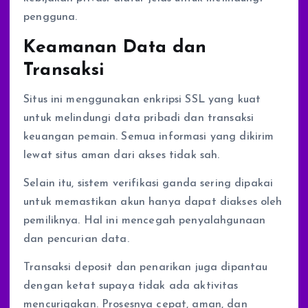
pengguna.
Keamanan Data dan
Transaksi
Situs ini menggunakan enkripsi SSL yang kuat
untuk melindungi data pribadi dan transaksi
keuangan pemain. Semua informasi yang dikirim
lewat situs aman dari akses tidak sah.
Selain itu, sistem verifikasi ganda sering dipakai
untuk memastikan akun hanya dapat diakses oleh
pemiliknya. Hal ini mencegah penyalahgunaan
dan pencurian data.
Transaksi deposit dan penarikan juga dipantau
dengan ketat supaya tidak ada aktivitas
mencurigakan. Prosesnya cepat, aman, dan