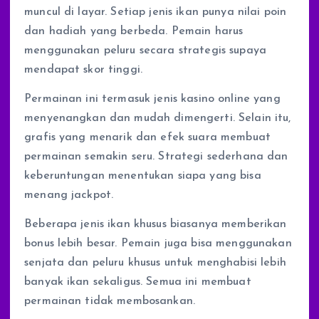
muncul di layar. Setiap jenis ikan punya nilai poin
dan hadiah yang berbeda. Pemain harus
menggunakan peluru secara strategis supaya
mendapat skor tinggi.
Permainan ini termasuk jenis kasino online yang
menyenangkan dan mudah dimengerti. Selain itu,
grafis yang menarik dan efek suara membuat
permainan semakin seru. Strategi sederhana dan
keberuntungan menentukan siapa yang bisa
menang jackpot.
Beberapa jenis ikan khusus biasanya memberikan
bonus lebih besar. Pemain juga bisa menggunakan
senjata dan peluru khusus untuk menghabisi lebih
banyak ikan sekaligus. Semua ini membuat
permainan tidak membosankan.