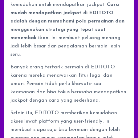
kemudahan untuk mendapatkan jackpot.
Cara
mudah mendapatkan jackpot di EDITOTO
adalah dengan memahami pola permainan dan
menggunakan strategi yang tepat saat
menembak ikan.
Ini membuat peluang menang
jadi lebih besar dan pengalaman bermain lebih
seru.
Banyak orang tertarik bermain di EDITOTO
karena mereka menawarkan fitur legal dan
aman. Pemain tidak perlu khawatir soal
keamanan dan bisa fokus berusaha mendapatkan
jackpot dengan cara yang sederhana.
Selain itu, EDITOTO memberikan kemudahan
akses lewat platform yang user-friendly. Ini
membuat siapa saja bisa bermain dengan lebih