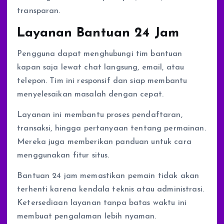
transparan.
Layanan Bantuan 24 Jam
Pengguna dapat menghubungi tim bantuan
kapan saja lewat chat langsung, email, atau
telepon. Tim ini responsif dan siap membantu
menyelesaikan masalah dengan cepat.
Layanan ini membantu proses pendaftaran,
transaksi, hingga pertanyaan tentang permainan.
Mereka juga memberikan panduan untuk cara
menggunakan fitur situs.
Bantuan 24 jam memastikan pemain tidak akan
terhenti karena kendala teknis atau administrasi.
Ketersediaan layanan tanpa batas waktu ini
membuat pengalaman lebih nyaman.