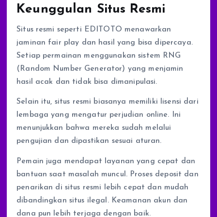
Keunggulan Situs Resmi
Situs resmi seperti EDITOTO menawarkan
jaminan fair play dan hasil yang bisa dipercaya.
Setiap permainan menggunakan sistem RNG
(Random Number Generator) yang menjamin
hasil acak dan tidak bisa dimanipulasi.
Selain itu, situs resmi biasanya memiliki lisensi dari
lembaga yang mengatur perjudian online. Ini
menunjukkan bahwa mereka sudah melalui
pengujian dan dipastikan sesuai aturan.
Pemain juga mendapat layanan yang cepat dan
bantuan saat masalah muncul. Proses deposit dan
penarikan di situs resmi lebih cepat dan mudah
dibandingkan situs ilegal. Keamanan akun dan
dana pun lebih terjaga dengan baik.