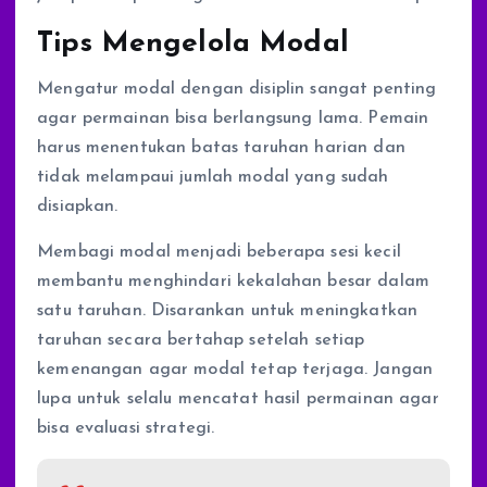
Tips Mengelola Modal
Mengatur modal dengan disiplin sangat penting
agar permainan bisa berlangsung lama. Pemain
harus menentukan batas taruhan harian dan
tidak melampaui jumlah modal yang sudah
disiapkan.
Membagi modal menjadi beberapa sesi kecil
membantu menghindari kekalahan besar dalam
satu taruhan. Disarankan untuk meningkatkan
taruhan secara bertahap setelah setiap
kemenangan agar modal tetap terjaga. Jangan
lupa untuk selalu mencatat hasil permainan agar
bisa evaluasi strategi.