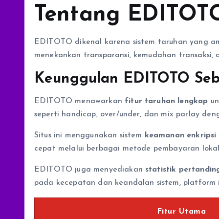
Tentang EDITOTO
EDITOTO dikenal karena sistem taruhan yang am
menekankan transparansi, kemudahan transaksi, 
Keunggulan EDITOTO Seba
EDITOTO menawarkan
fitur taruhan lengkap
un
seperti handicap, over/under, dan mix parlay d
Situs ini menggunakan sistem
keamanan enkripsi
cepat melalui berbagai metode pembayaran lokal
EDITOTO juga menyediakan
statistik pertandi
pada kecepatan dan keandalan sistem, platform 
Fitur Utama