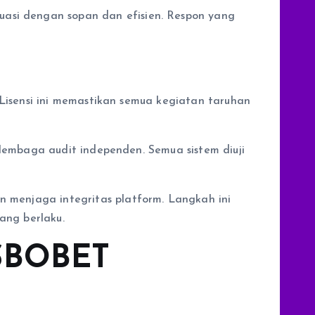
uasi dengan sopan dan efisien. Respon yang
. Lisensi ini memastikan semua kegiatan taruhan
 lembaga audit independen. Semua sistem diuji
menjaga integritas platform. Langkah ini
ang berlaku.
 SBOBET