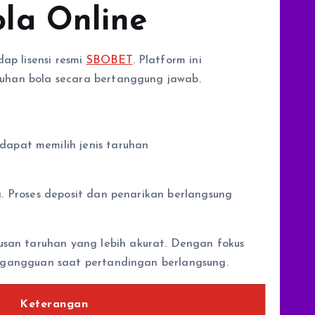
la Online
p lisensi resmi
SBOBET
. Platform ini
uhan bola secara bertanggung jawab.
dapat memilih jenis taruhan
. Proses deposit dan penarikan berlangsung
an taruhan yang lebih akurat. Dengan fokus
i gangguan saat pertandingan berlangsung.
Keterangan