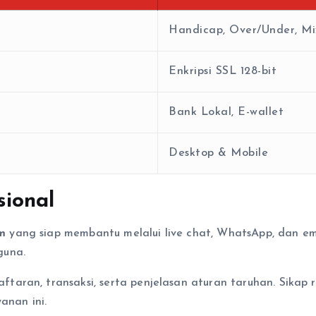
Handicap, Over/Under, Mi
Enkripsi SSL 128-bit
Bank Lokal, E-wallet
Desktop & Mobile
ional
m
yang siap membantu melalui live chat, WhatsApp, dan em
guna.
taran, transaksi, serta penjelasan aturan taruhan. Sikap
nan ini.