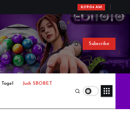
6:39:06 AM
Subscribe
i Togel
Judi SBOBET