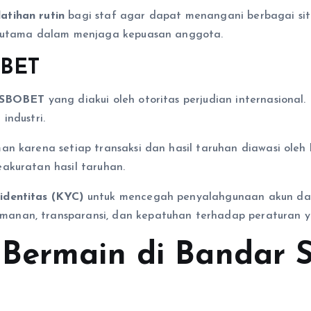
latihan rutin
bagi staf agar dapat menangani berbagai sit
us utama dalam menjaga kepuasan anggota.
OBET
ri SBOBET
yang diakui oleh otoritas perjudian internasional
industri.
an karena setiap transaksi dan hasil taruhan diawasi oleh
akuratan hasil taruhan.
 identitas (KYC)
untuk mencegah penyalahgunaan akun dan 
anan, transparansi, dan kepatuhan terhadap peraturan y
 Bermain di Bandar