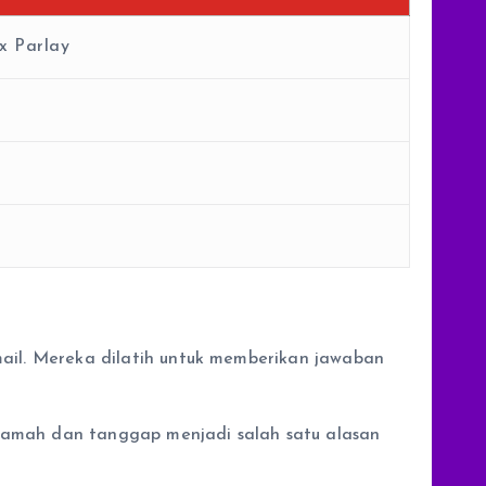
x Parlay
ail. Mereka dilatih untuk memberikan jawaban
 ramah dan tanggap menjadi salah satu alasan